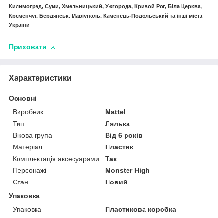
Килимоград, Суми, Хмельницький, Ужгорода, Кривой Рог, Біла Церква,
Кременчуг, Бердянськ, Маріуполь, Каменець-Подольський та інші міста
України
Приховати
Характеристики
Основні
Виробник
Mattel
Тип
Лялька
Вікова група
Від 6 років
Матеріал
Пластик
Комплектація аксесуарами
Так
Персонажі
Monster High
Стан
Новий
Упаковка
Упаковка
Пластикова коробка