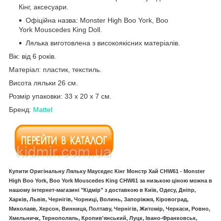
Кінг, аксесуари.
Офіційна назва: Monster High Boo York, Boo
York Mouscedes King Doll.
Лялька виготовлена з високоякісних матеріалів.
Вік: від 6 років.
Матеріал: пластик, текстиль.
Висота ляльки 26 см.
Розмір упаковки: 33 x 20 x 7 см.
Бренд:
Mattel
Купити Оригінальну Ляльку Мауседес Кінг Монстр Хай CHW61 - Monster
High Boo York, Boo York Mouscedes King CHW61 за низькою ціною можна в
нашому інтернет-магазині "Кідмір" з доставкою в Київ, Одесу, Дніпр,
Харків, Львів, Чернігів, Чорниці, Волинь, Запоріжжя, Кіровоград,
Миколаяв, Херсон, Винниця, Полтаву, Чернігів, Житомір, Черкаси, Ровно,
Хмельничк, Тернополяль, Кропив'янський, Луцк, Івано-Франковськ,