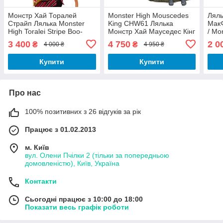
Монстр Хай Торалей
Monster High Mouscedes
Ляль
Страйп Лялька Monster
King CHW61 Лялька
МакФ
High Toralei Stripe Boo-
Монстр Хай Мауседес Кінг
/ Mo
Riginal Creeproduction
Бу Йорк, Бу Йорк
McFl
3 400
4 750
2 0
₴
₴
4 000 ₴
4 950 ₴
HYV91
Cree
Купити
Купити
Про нас
100% позитивних з 26 відгуків за рік
Працює з 01.02.2013
м. Київ
вул. Олени Пчілки 2 (тільки за попередньою
домовленістю), Київ, Україна
Контакти
Сьогодні працює з 10:00 до 18:00
Показати весь графік роботи