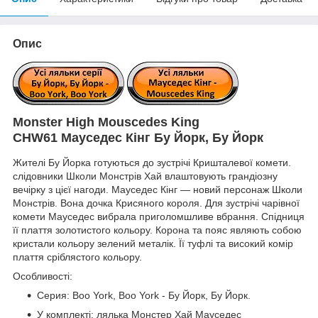
Опис
Monster High Mouscedes King
CHW61 Мауседес Кінг Бу Йорк, Бу Йорк
Жителі Бу Йорка готуються до зустрічі Кришталевої комети.
слідовники Школи Монстрів Хай влаштовують грандіозну
вечірку з цієї нагоди. Мауседес Кінг — новий персонаж Школи
Монстрів. Вона дочка Крисяного короля. Для зустрічі чарівної
комети Мауседес вибрала приголомшливе вбрання. Спідниця
її плаття золотистого кольору. Корона та пояс являють собою
кристали кольору зелений металік. Її туфлі та високий комір
плаття сріблястого кольору.
Особливості:
Серия: Boo York, Boo York - Бу Йорк, Бу Йорк.
У комплекті: лялька Монстер Хай Мауседес