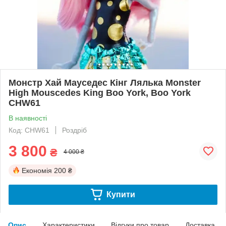
Монстр Хай Мауседес Кінг Лялька Monster
High Mouscedes King Boo York, Boo York
CHW61
В наявності
Код: CHW61
Роздріб
3 800
₴
4 000 ₴
Економія
200 ₴
Купити
Опис
Характеристики
Відгуки про товар
Доставка