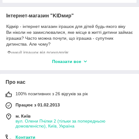
Інтернет-магазин "KIDмир"
Кідмір - інтернет магазин іграшок для дітей будь-якого віку
Ви ніколи не замислювалися, яке місце в житті дитини займає
іграшка? Часто можна почути, що іграшка - супутник
дитинства. Але чому?
Функції іграшок від психологів:
- Ознайомча. Іграшка - це один із перших предметів
Показати все
матеріального світу, з яким дитина починає взаємодіяти.
Фактично, за допомогою гри дитина входить у наш світ.
Поспостерігайте за карапузом, адже навіть абсолютно
Про нас
звичайні предмети побуту він може перетворити на іграшку.
Хоча найчастіше це закінчується плачевно для самої речі. То
чи не краще відразу забезпечити дитя нормальною
100% позитивних з 26 відгуків за рік
іграшкою?
Працює з 01.02.2013
- Когнітивні здібності. І знову поспостерігайте за чадом. На
його еволюцію стосунків із предметами, що його оточують.
м. Київ
Якщо спочатку, воно намагається з усім навколо погратися,
вул. Олени Пчілки 2 (тільки за попередньою
то з часом воно починає використовувати речі за
домовленістю), Київ, Україна
призначенням. І в цьому не тільки заслуга батьків. Але й
Контакти
самого предмета. Розвиваючі іграшки змушують дитину