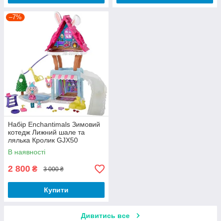
–7%
Набір Enchantimals Зимовий
котедж Лижний шале та
лялька Кролик GJX50
В наявності
2 800
₴
3 000 ₴
Купити
Дивитись все