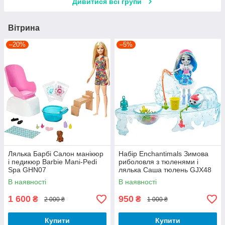
Дивитися всі групи
Вітрина
–20%
–5%
Лялька Барбі Салон манікюр
Набір Enchantimals Зимова
і педикюр Barbie Mani-Pedi
риболовля з тюленями і
Spa GHN07
лялька Саша тюлень GJX48
В наявності
В наявності
1 600
950
₴
₴
2 000 ₴
1 000 ₴
Купити
Купити