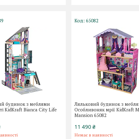
89
65082
ий будинок з меблями
Ляльковий будинок з мебл
ті KidKraft Bianca City Life
Особливоняк мрії KidKraft 
Mansion 65082
₴
11 490 ₴
аявності
Немає в наявності