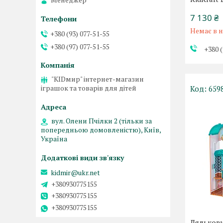
7 130 ₴
Немає в н
+380 (93) 077-51-55
+380 (97) 077-51-55
+380 (
"KIDмир" інтернет-магазин
іграшок та товарів для дітей
659
вул. Олени Пчілки 2 (тільки за
попередньою домовленістю), Київ,
Україна
kidmir@ukr.net
+380930775155
+380930775155
+380930775155
Ляльков