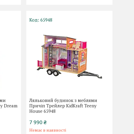
65948
ями
Ляльковий будинок з меблями
My Dream
Причіп Трейлер KidKraft Teeny
House 65948
7 990 ₴
Немає в наявності