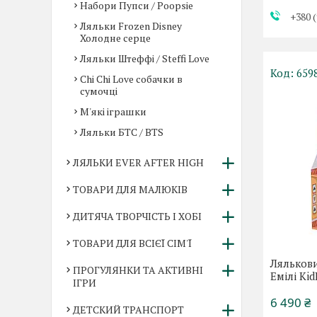
Набори Пупси / Poopsie
+380 (
Ляльки Frozen Disney
Холодне серце
Ляльки Штеффі / Steffi Love
659
Chi Chi Love собачки в
сумочці
М'які іграшки
Ляльки БТС / BTS
ЛЯЛЬКИ EVER AFTER HIGH
ТОВАРИ ДЛЯ МАЛЮКІВ
ДИТЯЧА ТВОРЧІСТЬ І ХОБІ
ТОВАРИ ДЛЯ ВСІЄЇ СІМ'Ї
Ляльков
ПРОГУЛЯНКИ ТА АКТИВНІ
Емілі Kid
ІГРИ
6 490 ₴
ДЕТСКИЙ ТРАНСПОРТ