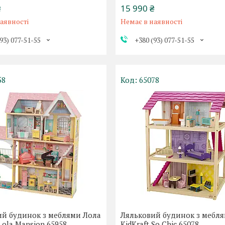
₴
15 990 ₴
аявності
Немає в наявності
93) 077-51-55
+380 (93) 077-51-55
58
65078
ий будинок з меблями Лола
Ляльковий будинок з мебл
 Lola Mansion 65958
KidKraft So Chic 65078