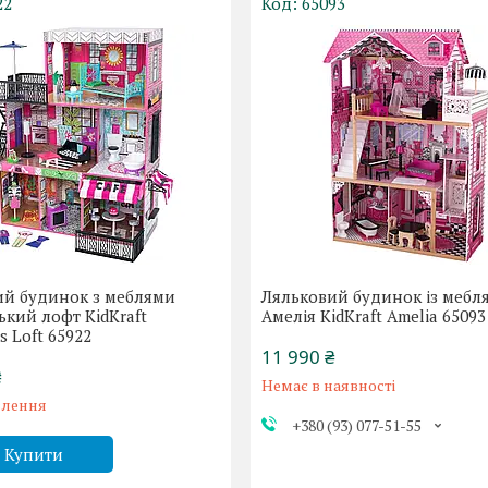
22
65093
ий будинок з меблями
Ляльковий будинок із мебл
ький лофт KidKraft
Амелія KidKraft Amelia 65093
s Loft 65922
11 990 ₴
₴
Немає в наявності
влення
+380 (93) 077-51-55
Купити