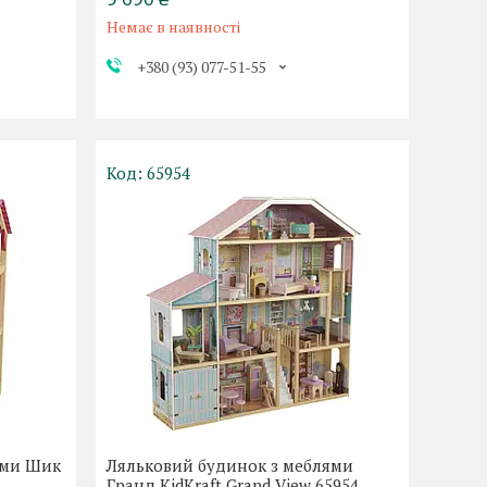
Немає в наявності
+380 (93) 077-51-55
65954
ями Шик
Ляльковий будинок з меблями
Гранд KidKraft Grand View 65954