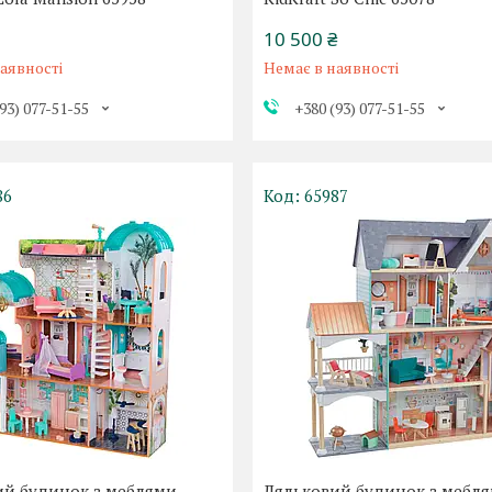
10 500 ₴
аявності
Немає в наявності
93) 077-51-55
+380 (93) 077-51-55
86
65987
ий будинок з меблями
Ляльковий будинок з мебл