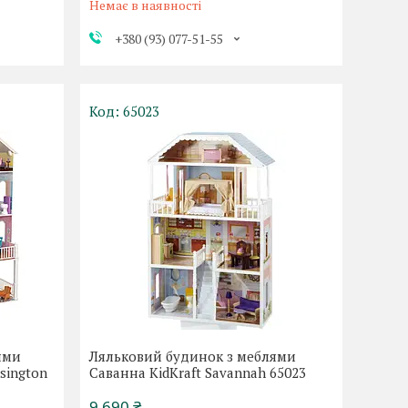
Немає в наявності
+380 (93) 077-51-55
65023
ями
Ляльковий будинок з меблями
nsington
Саванна KidKraft Savannah 65023
9 690 ₴