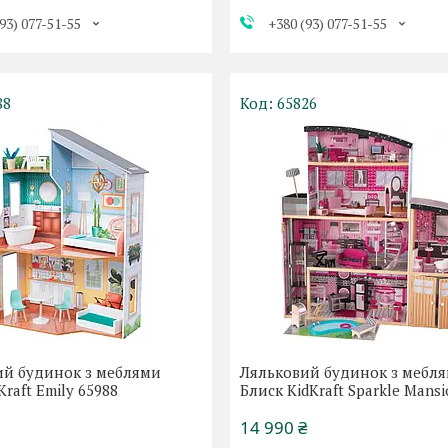
93) 077-51-55
+380 (93) 077-51-55
88
65826
ий будинок з меблями
Ляльковий будинок з мебл
Kraft Emily 65988
Блиск KidKraft Sparkle Mans
14 990 ₴