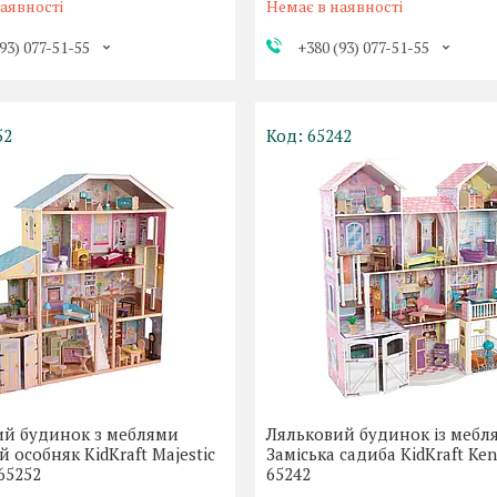
аявності
Немає в наявності
93) 077-51-55
+380 (93) 077-51-55
52
65242
ий будинок з меблями
Ляльковий будинок із мебл
 особняк KidKraft Majestic
Заміська садиба KidKraft Ke
65252
65242