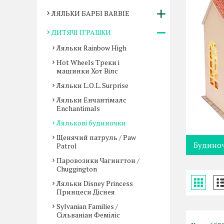
ЛЯЛЬКИ БАРБІ BARBIE
ДИТЯЧІ ІГРАШКИ
Ляльки Rainbow High
Hot Wheels Треки і
машинки Хот Вілс
Ляльки L.O.L. Surprise
Ляльки Енчантімалс
Enchantimals
Лялькові будиночки
Щенячий патруль / Paw
Будиноч
Patrol
Паровозики Чагингтон /
Chuggіngton
Ляльки Disney Princess
Принцеси Діснея
Sylvanian Families /
Сільваніан Феміліс