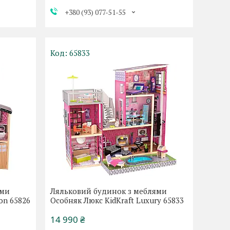
+380 (93) 077-51-55
65833
ями
Ляльковий будинок з меблями
ion 65826
Особняк Люкс KidKraft Luxury 65833
14 990 ₴