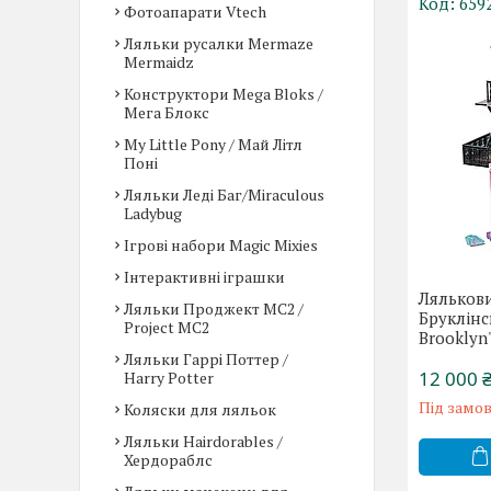
659
Фотоапарати Vtech
Ляльки русалки Mermaze
Mermaidz
Конструктори Mega Bloks /
Мега Блокс
My Little Pony / Май Літл
Поні
Ляльки Леді Баг/Miraculous
Ladybug
Ігрові набори Magic Mixies
Інтерактивні іграшки
Ляльков
Ляльки Проджект МС2 /
Бруклінс
Project MC2
Brooklyn'
Ляльки Гаррі Поттер /
12 000 
Harry Potter
Під замо
Коляски для ляльок
Ляльки Hairdorables /
Хердораблс