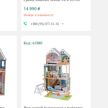
14 990 ₴
Немає в наявності
+380 (93) 077-51-55
65980
ями
Ляльковий будиночок з меблями