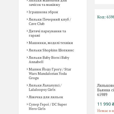
Ляльки манекени для
зачісок та макіяжу
Іграшкова зброя
659
Ляльки Печерний клуб /
Cave Club
Дитячі паркування та
гаражі
Машинки, моделі техніки
Ляльки Shopkins Шопкинс
Ляльки Baby Born і Baby
Annabell
Малюк Йоду Грогу / Star
Wars Mandalorian Yoda
Grogu
Ляльки Лалалупсі /
Ляльков
Lalaloopsy Girls
Бьянка сі
65989
Ліжечка для ляльок
11 990 
Супер Герої / DC Super
Hero Girls
Немає в н