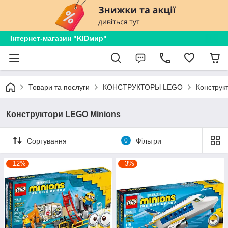
Інтернет-магазин "KIDмир"
Товари та послуги
КОНСТРУКТОРЫ LEGO
Конструк
Конструктори LEGO Minions
Сортування
0
Фільтри
–12%
–3%