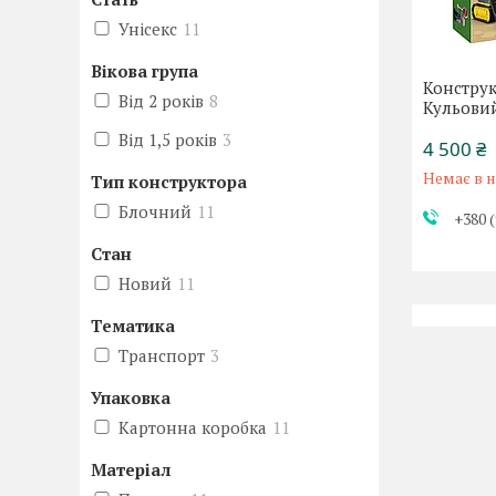
Унісекс
11
Вікова група
Конструк
Від 2 років
8
Кульови
Від 1,5 років
3
4 500 ₴
Немає в н
Тип конструктора
Блочний
11
+380 (
Стан
Новий
11
Тематика
Транспорт
3
Упаковка
Картонна коробка
11
Матеріал