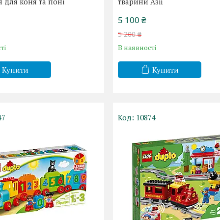
 для коня та поні
тварини Азії
5 100 ₴
5 200 ₴
ті
В наявності
Купити
Купити
47
10874