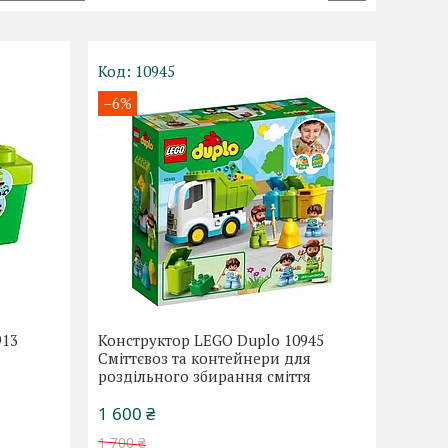
10945
–6%
913
Конструктор LEGO Duplo 10945
Сміттєвоз та контейнери для
роздільного збирання сміття
1 600 ₴
1 700 ₴