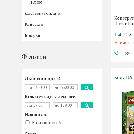
Пром
Доставка і оплата
Конструк
Потяг Ра
Контакти
1 400 ₴
Відгуки
Немає в н
+380 (
Фільтри
109
Діапазон цін, ₴
Кількість деталей, шт.
Наявність
В наявності
6
Стать