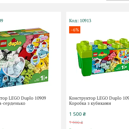
09
10913
–6%
тор LEGO Duplo 10909
Конструктор LEGO Duplo 10
а-серденько
Коробка з кубиками
1 500 ₴
1 600 ₴