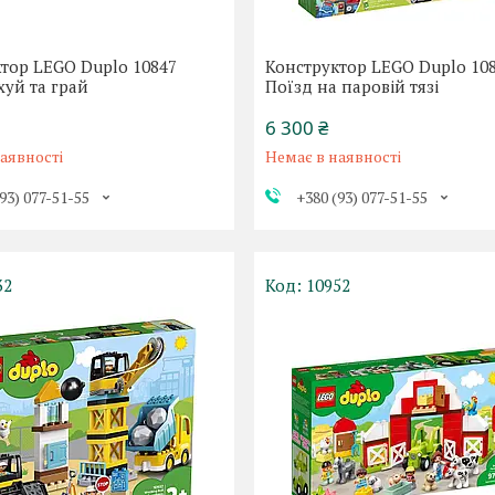
тор LEGO Duplo 10847
Конструктор LEGO Duplo 10
хуй та грай
Поїзд на паровій тязі
6 300 ₴
аявності
Немає в наявності
93) 077-51-55
+380 (93) 077-51-55
32
10952