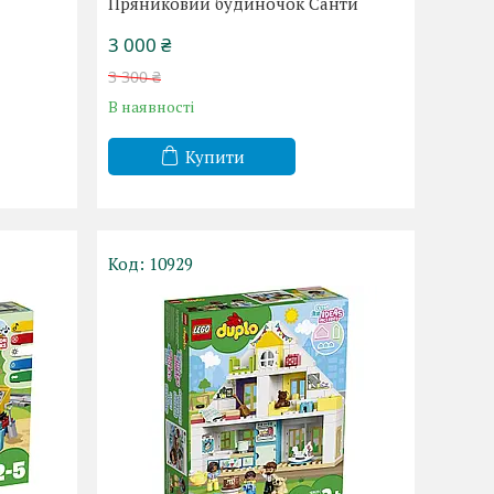
Пряниковий будиночок Санти
3 000 ₴
3 300 ₴
В наявності
Купити
10929