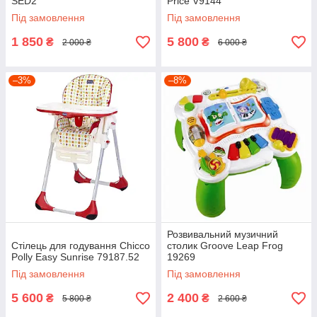
SED2
Price V9144
Під замовлення
Під замовлення
1 850
5 800
₴
₴
2 000 ₴
6 000 ₴
–3%
–8%
Розвивальний музичний
Стілець для годування Chicco
столик Groove Leap Frog
Polly Easy Sunrise 79187.52
19269
Під замовлення
Під замовлення
5 600
2 400
₴
₴
5 800 ₴
2 600 ₴