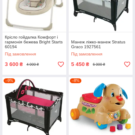
Крісло гойдалка Комфорт і
гармонія бежева Bright Starts
Манеж ліжко-манеж Stratus
60194
Graco 1927561
Під замовлення
Під замовлення
3 600
5 450
₴
₴
4 000 ₴
6 000 ₴
–9%
–8%