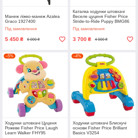
Каталка ходунки штовхачі
Манеж ліжко-манеж Azalea
Веселе цуценя Fisher Price
Graco 1927400
Stride-to-Ride Puppy BMG86
Пошкоджена коробка
Під замовлення
Під замовлення
5 450
3 700
₴
₴
6 000 ₴
4 000 ₴
–5%
–4%
Ходунки штовхачі Цуценя
Ходунки штовхачі Блискучі
Рожеве Fisher Price Laugh
основи Fisher Price Brilliant
Learn Walker FHY95
Basics V3254