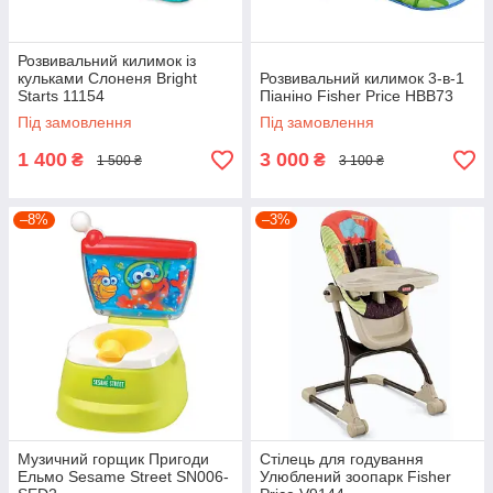
Розвивальний килимок із
кульками Слоненя Bright
Розвивальний килимок 3-в-1
Starts 11154
Піаніно Fisher Price HBB73
Під замовлення
Під замовлення
1 400
3 000
₴
₴
1 500 ₴
3 100 ₴
–8%
–3%
Музичний горщик Пригоди
Стілець для годування
Ельмо Sesame Street SN006-
Улюблений зоопарк Fisher