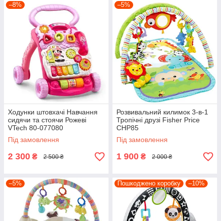
–8%
–5%
Ходунки штовхачі Навчання
Розвивальний килимок 3-в-1
сидячи та стоячи Рожеві
Тропічні друзі Fisher Price
VTech 80-077080
CHP85
Під замовлення
Під замовлення
2 300
1 900
₴
₴
2 500 ₴
2 000 ₴
–5%
Пошкоджено коробку
–10%