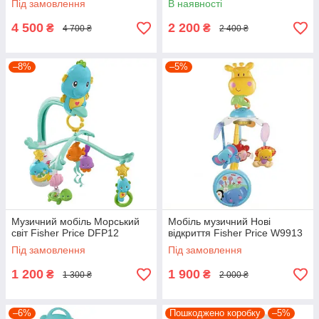
Під замовлення
В наявності
4 500
2 200
₴
₴
4 700 ₴
2 400 ₴
–8%
–5%
Музичний мобіль Морський
Мобіль музичний Нові
світ Fisher Price DFP12
відкриття Fisher Price W9913
Під замовлення
Під замовлення
1 200
1 900
₴
₴
1 300 ₴
2 000 ₴
–6%
Пошкоджено коробку
–5%