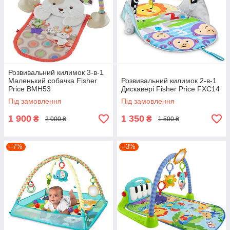
Розвивальний килимок 3-в-1
Маленький собачка Fisher
Розвивальний килимок 2-в-1
Price BMH53
Дискавері Fisher Price FXC14
Під замовлення
Під замовлення
1 900
1 350
₴
₴
2 000 ₴
1 500 ₴
–7%
–3%