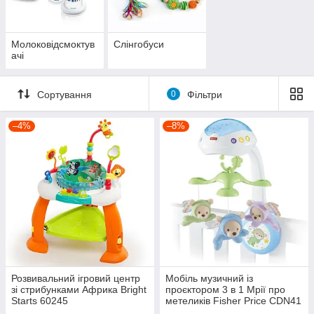
Молоковідсмоктув
Слінгобуси
ачі
Сортування
0
Фільтри
–4%
–8%
Розвивальний ігровий центр
Мобіль музичний із
зі стрибунками Африка Bright
проєктором 3 в 1 Мрії про
Starts 60245
метеликів Fisher Price CDN41