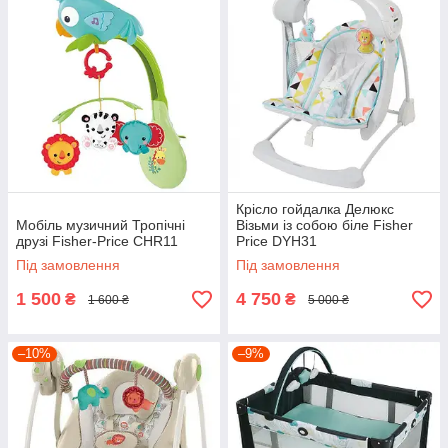
Крісло гойдалка Делюкс
Мобіль музичний Тропічні
Візьми із собою біле Fisher
друзі Fisher-Price CHR11
Price DYH31
Під замовлення
Під замовлення
1 500
4 750
₴
₴
1 600 ₴
5 000 ₴
–10%
–9%