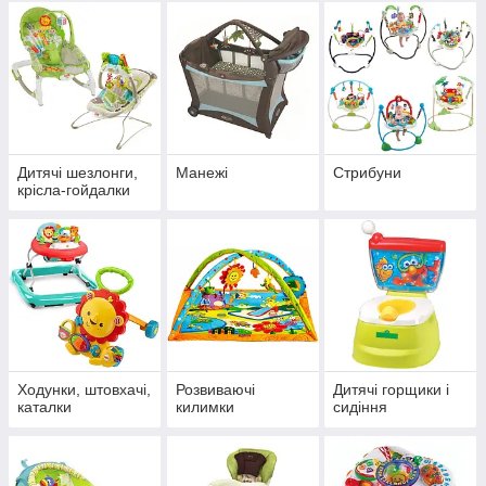
Дитячі шезлонги,
Манежі
Стрибуни
крісла-гойдалки
Ходунки, штовхачі,
Розвиваючі
Дитячі горщики і
каталки
килимки
сидіння