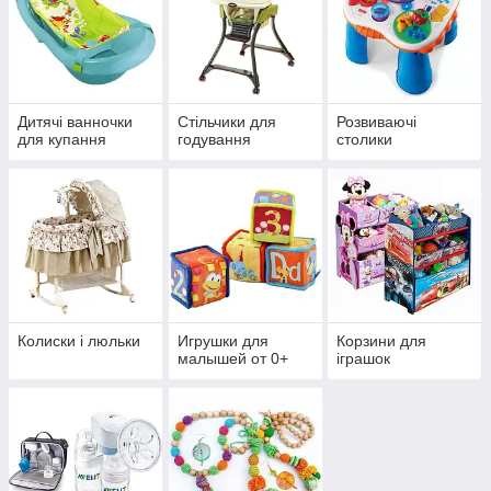
Дитячі ванночки
Стільчики для
Розвиваючі
для купання
годування
столики
Колиски і люльки
Игрушки для
Корзини для
малышей от 0+
іграшок