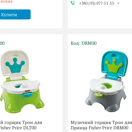
влення
+380 (93) 077-51-55
Купити
00
DRM00
й горщик Трон для
Музичний горщик Трон дл
isher Price DLT00
Принца Fisher Price DRM00