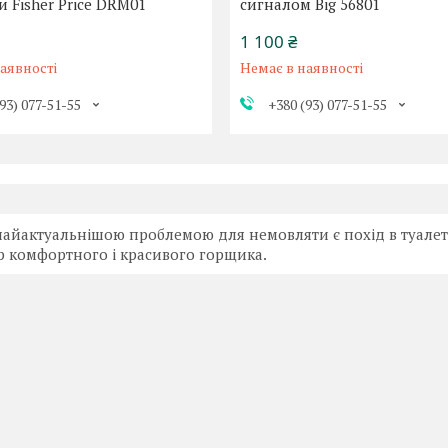
 Fisher Price DRM01
сигналом Big 56801
1 100 ₴
аявності
Немає в наявності
93) 077-51-55
+380 (93) 077-51-55
найактуальнішою проблемою для немовляти є похід в туалет.
р комфортного і красивого горщика.