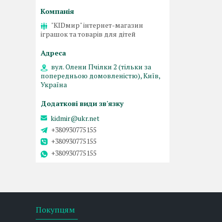
"KIDмир" інтернет-магазин
іграшок та товарів для дітей
вул. Олени Пчілки 2 (тільки за
попередньою домовленістю), Київ,
Україна
kidmir@ukr.net
+380930775155
+380930775155
+380930775155
Покупцям