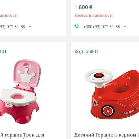
1 800 ₴
аявності
Немає в наявності
93) 077-51-55
+380 (93) 077-51-55
M01
56801
й горщик Трон для
Дитячий Горщик із кермом і