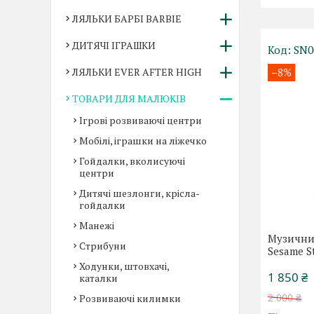
ЛЯЛЬКИ БАРБІ BARBIE
ДИТЯЧІ ІГРАШКИ
SN0
ЛЯЛЬКИ EVER AFTER HIGH
–8%
ТОВАРИ ДЛЯ МАЛЮКІВ
Ігрові розвиваючі центри
Мобілі, іграшки на ліжечко
Гойдалки, вколисуючі
центри
Дитячі шезлонги, крісла-
гойдалки
Манежі
Музични
Стрибуни
Sesame S
Ходунки, штовхачі,
1 850 ₴
каталки
2 000 ₴
Розвиваючі килимки