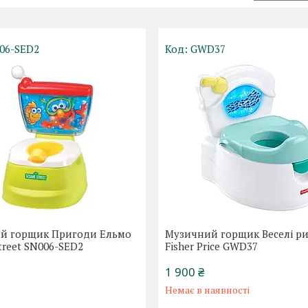
06-SED2
GWD37
й горщик Пригоди Ельмо
Музичний горщик Веселі р
treet SN006-SED2
Fisher Price GWD37
1 900 ₴
Немає в наявності