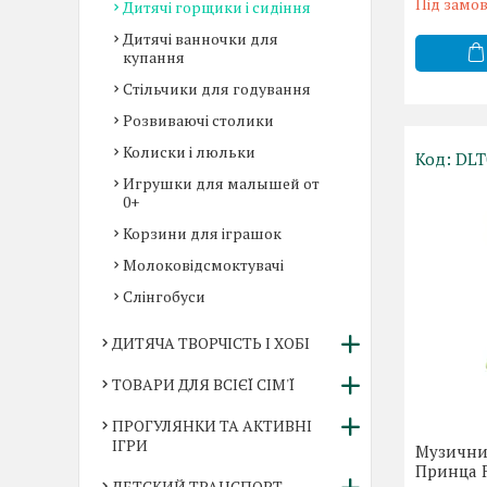
Під замо
Дитячі горщики і сидіння
Дитячі ванночки для
купання
Стільчики для годування
Розвиваючі столики
Колиски і люльки
DLT
Игрушки для малышей от
0+
Корзини для іграшок
Молоковідсмоктувачі
Слінгобуси
ДИТЯЧА ТВОРЧІСТЬ І ХОБІ
ТОВАРИ ДЛЯ ВСІЄЇ СІМ'Ї
ПРОГУЛЯНКИ ТА АКТИВНІ
ІГРИ
Музични
Принца F
ДЕТСКИЙ ТРАНСПОРТ