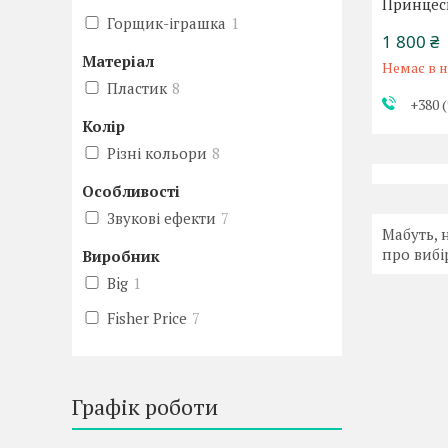
Принцеси
Горщик-іграшка
1
1 800 ₴
Матеріал
Немає в н
Пластик
8
+380 (
Колір
Різні кольори
8
Особливості
Звукові ефекти
7
Мабуть, 
про вибі
Виробник
Big
1
Fisher Price
7
Графік роботи