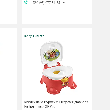
+380 (93) 077-51-55
GRF92
я
Музичний горщик Тигреня Даніель
Fisher Price GRF92