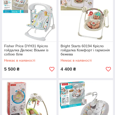
Fisher Price DYH31 Крісло
Bright Starts 60194 Крісло
гойдалка Делюкс Візьми із
гойдалка Комфорт і гармонія
собою біле
бежева
Немає в наявності
Немає в наявності
5 500
4 400
₴
₴