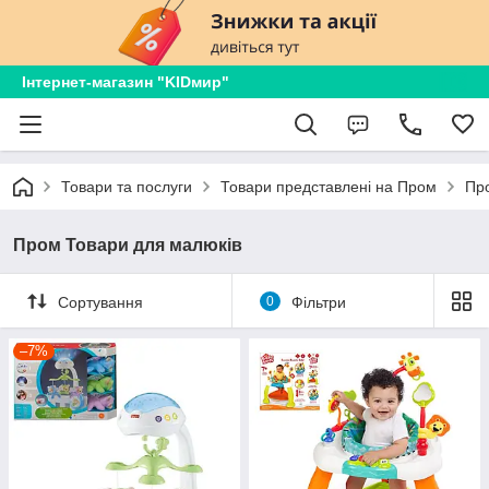
Інтернет-магазин "KIDмир"
Товари та послуги
Товари представлені на Пром
Пр
Пром Товари для малюків
Сортування
0
Фільтри
–7%