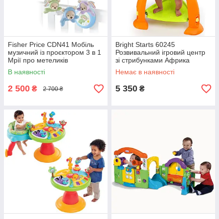
Fisher Price CDN41 Мобіль
Bright Starts 60245
музичний із проєктором 3 в 1
Розвивальний ігровий центр
Мрії про метеликів
зі стрибунками Африка
В наявності
Немає в наявності
2 500
5 350
₴
₴
2 700 ₴