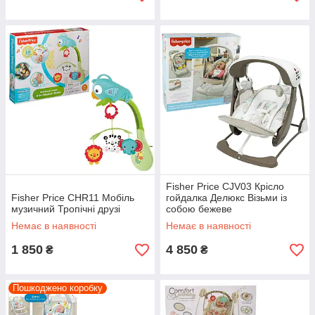
Fisher Price CJV03 Крісло
Fisher Price CHR11 Мобіль
гойдалка Делюкс Візьми із
музичний Тропічні друзі
собою бежеве
Немає в наявності
Немає в наявності
1 850
4 850
₴
₴
Пошкоджено коробку