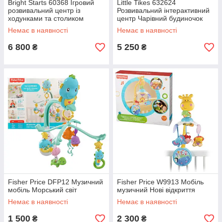
Bright Starts 60368 Ігровий
Little Tikes 632624
розвивальний центр із
Розвивальний інтерактивний
ходунками та столиком
центр Чарівний будиночок
Зоопарк
Немає в наявності
Немає в наявності
6 800
5 250
₴
₴
Fisher Price DFP12 Музичний
Fisher Price W9913 Мобіль
мобіль Морський світ
музичний Нові відкриття
Немає в наявності
Немає в наявності
1 500
2 300
₴
₴