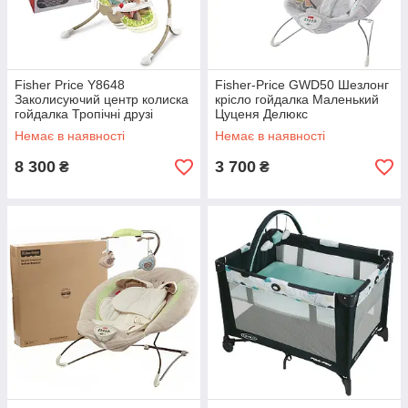
Fisher Price Y8648
Fisher-Price GWD50 Шезлонг
Заколисуючий центр колиска
крісло гойдалка Маленький
гойдалка Тропічні друзі
Цуценя Делюкс
Немає в наявності
Немає в наявності
8 300
3 700
₴
₴