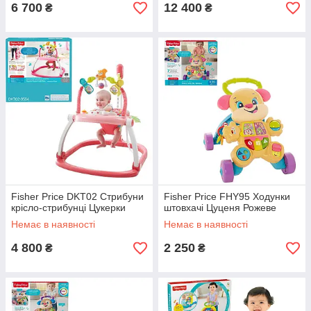
6 700
12 400
₴
₴
Fisher Price DKT02 Стрибуни
Fisher Price FHY95 Ходунки
крісло-стрибунці Цукерки
штовхачі Цуценя Рожеве
Немає в наявності
Немає в наявності
4 800
2 250
₴
₴