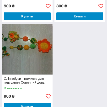
900
800
₴
₴
Купити
Купити
Слінгобуси - намисто для
годування Сонячний день
В наявності
900
₴
Купити