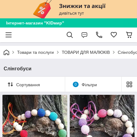
Інтернет-магазин "KIDмир"
Товари та послуги
ТОВАРИ ДЛЯ МАЛЮКІВ
Слінгобу
Слінгобуси
Сортування
0
Фільтри