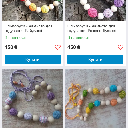
Слінгобуси - намисто для
Слінгобуси - намисто для
годування Райдужні
годування Рожево-бузкові
В наявності
В наявності
450
450
₴
₴
Купити
Купити