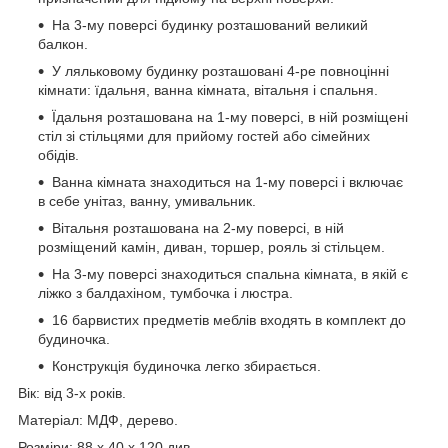
На 3-му поверсі будинку розташований великий
балкон.
У ляльковому будинку розташовані 4-ре повноцінні
кімнати: їдальня, ванна кімната, вітальня і спальня.
Їдальня розташована на 1-му поверсі, в ній розміщені
стіл зі стільцями для прийому гостей або сімейних
обідів.
Ванна кімната знаходиться на 1-му поверсі і включає
в себе унітаз, ванну, умивальник.
Вітальня розташована на 2-му поверсі, в ній
розміщений камін, диван, торшер, рояль зі стільцем.
На 3-му поверсі знаходиться спальна кімната, в якій є
ліжко з балдахіном, тумбочка і люстра.
16 барвистих предметів меблів входять в комплект до
будиночка.
Конструкція будиночка легко збирається.
Вік: від 3-х років.
Матеріал: МДФ, дерево.
Розміри: 88 х 40 х 120 див.