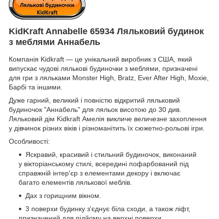
KidKraft Annabelle 65934 Ляльковий будинок
з меблями Аннабель
Компанія Kidkraft ― це унікальний виробник з США, який
випускає чудові лялькові будиночки з меблями, призначені
для гри з ляльками Monster High, Bratz, Ever After High, Мохіе,
Барбі та іншими.
Дуже гарний, великий і повністю відкритий ляльковий
будиночок "Аннабель" для ляльок висотою до 30 див.
Ляльковий дім Kidkraft Амелія викличе величезне захоплення
у дівчинок різних віків і різноманітить їх сюжетно-рольові ігри.
Особливості:
Яскравий, красивий і стильний будиночок, виконаний
у вікторіанському стилі, всередині пофарбований під
справжній інтер'єр з елементами декору і включає
багато елементів лялькової меблів.
Дах з горищним вікном.
3 поверхи будинку з'єднує біла сходи, а також ліфт,
призначений для підйому на верхні поверхи.