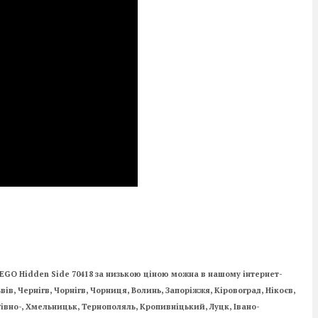
LEGO Hidden Side 70418 за низькою ціною можна в нашому інтернет-
ьвів, Чернігв, Чорнігв, Чорниця, Волинь, Запоріжжя, Кіровоград, Нікоєв,
Рівно-, Хмельницьк, Тернополяль, Кропивніцький, Луцк, Івано-