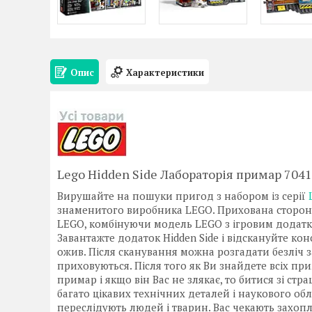
Опис
Характеристики
Lego Hidden Side Лабораторія примар 704
Вирушайте на пошуки пригод з набором із серії
знаменитого виробника LEGO. Прихована сторон
LEGO, комбінуючи модель LEGO з ігровим додатко
Завантажте додаток Hidden Side і відскануйте ко
ожив. Після сканування можна розгадати безліч за
приховуються. Після того як Ви знайдете всіх при
примар і якщо він Вас не злякає, то битися зі ст
багато цікавих технічних деталей і наукового об
переслідують людей і тварин. Вас чекають захо