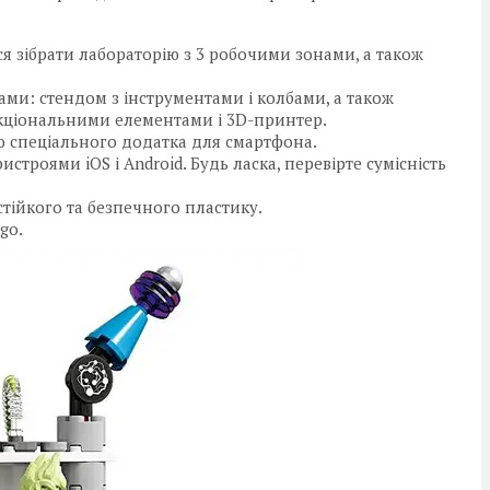
ься зібрати лабораторію з 3 робочими зонами, а також
ми: стендом з інструментами і колбами, а також
кціональними елементами і 3D-принтер.
 спеціального додатка для смартфона.
строями iOS і Android. Будь ласка, перевірте сумісність
стійкого та безпечного пластику.
go.