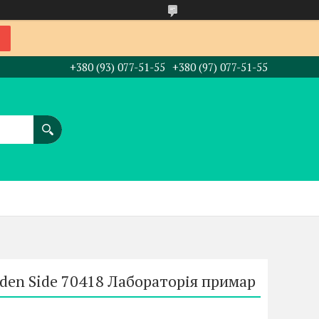
+380 (93) 077-51-55
+380 (97) 077-51-55
den Side 70418 Лабораторія примар