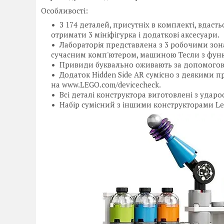
Особливості:
З 174 деталей, присутніх в комплекті, вдаст
отримати 3 мініфігурка і додаткові аксесуари.
Лабораторія представлена з 3 робочими зона
сучасним комп'ютером, машиною Тесли з фун
Привиди буквально оживають за допомогою
Додаток Hidden Side AR сумісно з деякими при
на www.LEGO.com/devicecheck.
Всі деталі конструктора виготовлені з ударо
Набір сумісний з іншими конструкторами Le