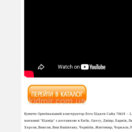
Купити Оригінальний конструктор Лего Хідден Сайд 70418 — 
магазині "Кідмір" з доставкою в Київ, Одесу, Дніпр, Харків, Л
Херсон, Винсон, Вин Напівтаву, Чернігів, Житомир, Черкаси, 