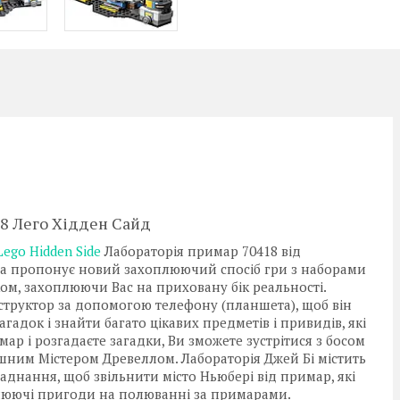
18 Лего Хідден Сайд
Lego Hidden Side
Лабораторія примар 70418 від
а пропонує новий захоплюючий спосіб гри з наборами
м, захоплюючи Вас на приховану бік реальності.
нструктор за допомогою телефону (планшета), щоб він
гадок і знайти багато цікавих предметів і привидів, які
мар і розгадаєте загадки, Ви зможете зустрітися з босом
рашним Містером Древеллом. Лабораторія Джей Бі містить
ладнання, щоб звільнити місто Ньюбері від примар, які
плюючі пригоди на полюванні за примарами.