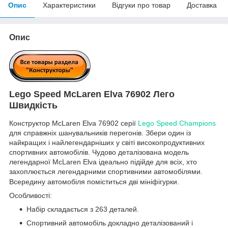
Опис
Характеристики
Відгуки про товар
Доставка
Опис
Lego Speed
McLaren Elva
76902
Лего
Швидкість
Конструктор
McLaren Elva
76902
серії
Lego Speed Champions
для справжніх шанувальників перегонів. Збери один із
найкращих і найлегендарніших у світі високопродуктивних
спортивних автомобілів. Чудово деталізована модель
легендарної McLaren Elva ідеально підійде для всіх, хто
захоплюється легендарними спортивними автомобілями.
Всередину автомобіля поміститься дві мініфігурки.
Особливості:
Набір складається з 263 деталей.
Спортивний автомобіль докладно деталізований і