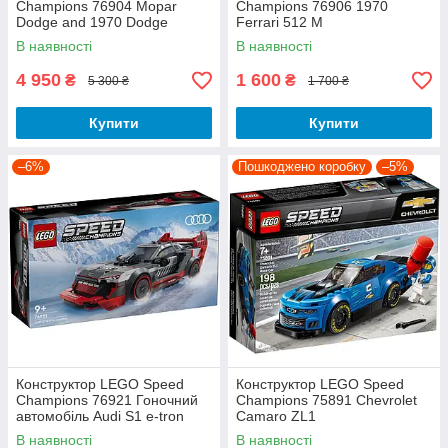
Champions 76904 Mopar
Champions 76906 1970
Dodge and 1970 Dodge
Ferrari 512 M
Challenger T/A
В наявності
В наявності
4 950
1 600
₴
₴
5 300 ₴
1 700 ₴
Купити
Купити
–6%
Пошкоджено коробку
–5%
Конструктор LEGO Speed
Конструктор LEGO Speed
Champions 76921 Гоночний
Champions 75891 Chevrolet
автомобіль Audi S1 e-tron
Camaro ZL1
quattro
В наявності
В наявності