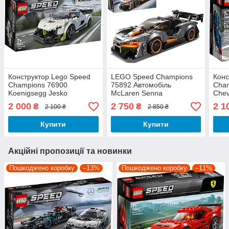
Конструктор Lego Speed
LEGO Speed Champions
Конс
Champions 76900
75892 Автомобіль
Cha
Koenigsegg Jesko
McLaren Senna
Chev
2 000
2 750
2 1
₴
₴
2 100 ₴
2 850 ₴
Купити
Купити
Акційні пропозиції та новинки
Пошкоджено коробку
–13%
Пошкоджено коробку
–11%