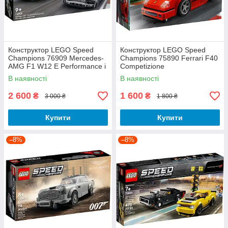
Конструктор LEGO Speed
Конструктор LEGO Speed
Champions 76909 Mercedes-
Champions 75890 Ferrari F40
AMG F1 W12 E Performance і
Competizione
Mercedes-AMG Project One
В наявності
В наявності
2 600
1 600
₴
₴
3 000 ₴
1 800 ₴
Купити
Купити
–8%
–8%