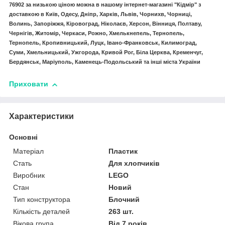
76902
за низькою ціною можна в нашому інтернет-магазині "Кідмір" з
доставкою в Київ, Одесу, Дніпр, Харків, Львів, Чорнихв, Чорниці,
Волинь, Запоріжжя, Кіровоград, Ніколаєв, Херсон, Вінниця, Полтаву,
Чернігів, Житомір, Черкаси, Рожно, Хмелькнепель, Тернопель,
Тернопель, Кропивницький, Луцк, Івано-Франковськ, Килимоград,
Суми, Хмельницький, Ужгорода, Кривой Рог, Біла Церква, Кременчуг,
Бердянськ, Маріуполь, Каменець-Подольський та інші міста України
Приховати
Характеристики
Основні
Матеріал
Пластик
Стать
Для хлопчиків
Виробник
LEGO
Стан
Новий
Тип конструктора
Блочний
Кількість деталей
263 шт.
Вікова група
Від 7 років