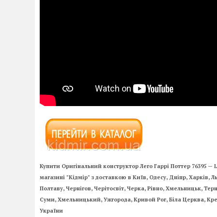
Купити Оригінальний конструктор Лего Гаррі Поттер 76395 — 
магазині "Кідмір" з доставкою в Київ, Одесу, Дніпр, Харків, Л
Полтаву, Чернігов, Черітосвіт, Черка, Рівно, Хмельницьк, Те
Суми, Хмельницький, Ужгорода, Кривой Рог, Біла Церква, Кре
України