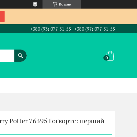
Кошик
+380 (93) 077-51-55
+380 (97) 077-51-55
ry Potter 76395 Гоґвортс: перший