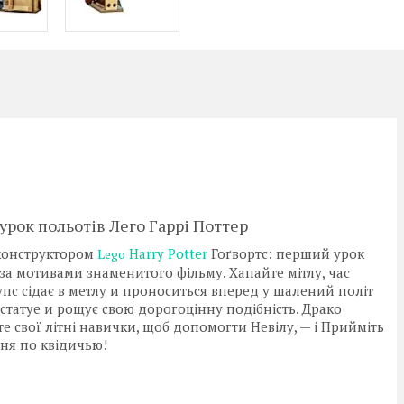
урок польотів Лего Гаррі Поттер
 конструктором
Harry Potter
Гоґвортс: перший урок
Lego
за мотивами знаменитого фільму. Хапайте мітлу, час
упс сідає в метлу и проноситься вперед у шалений політ
 статуе и рощує свою дорогоцінну подібність. Драко
те свої літні навички, щоб допомогти Невілу, — і Прийміть
ння по квідичью!