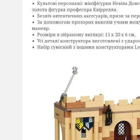
Культові персонажі: мініфігурки Невіла До
золота фігурка професора Квіррелла.
Безліч автентичних аксесуарів, призи за пере
За допомогою прозорих важелів учням можут
маневр.
Розміри в зібраному вигляді: 15 х 20 х 6 см.
Усі деталі конструктора виготовлені з ударо
Набір сумісний з іншими конструкторами Le