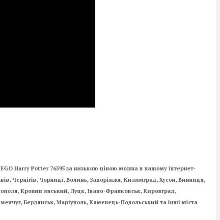
LEGO Harry Potter 76395 за низькою ціною можна в нашому інтернет-
ьвів, Чернігів, Чорниці, Волинь, Запоріжжя, Килимград, Хусон, Винниця,
рнополя, Кропив'янський, Луцк, Івано-Франковськ, Кировград,
менчуг, Бердянськ, Маріуполь, Каменець-Подольський та інші міста