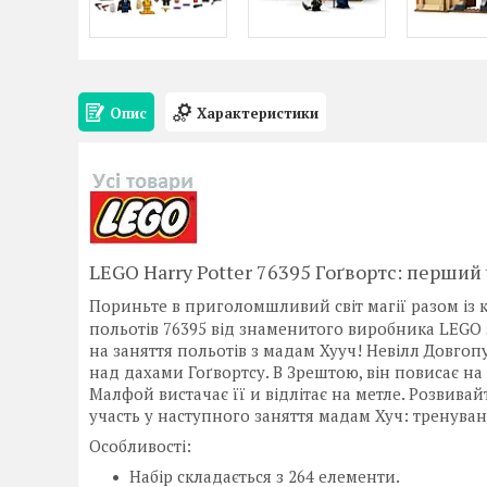
Опис
Характеристики
LEGO Harry Potter 76395 Гоґвортс: перший 
Пориньте в приголомшливий світ магії разом із
польотів 76395 від знаменитого виробника LEGO 
на заняття польотів з мадам Хууч! Невілл Довгоп
над дахами Гоґвортсу. В Зрештою, він повисає на
Малфой вистачає її и відлітає на метле. Розвивай
участь у наступного заняття мадам Хуч: тренува
Особливості:
Набір складається з
264 елементи.