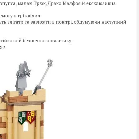
вгопупса, мадам Трюк, Драко Малфоя й ексклюзивна
могу в грі квідич.
ь злітати та зависати в повітрі, обдумуючи наступний
стійкого й безпечного пластику.
go.