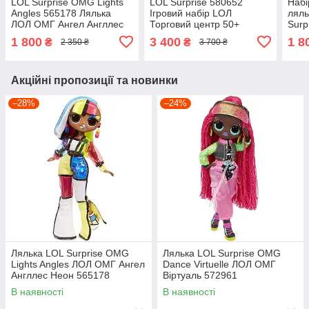
LOL Surprise OMG Lights
LOL Surprise 580652
Наб
Angles 565178 Лялька
Ігровий набір LОЛ
ляль
ЛОЛ ОМГ Ангел Англлес
Торговий центр 50+
Surp
Неон
сюрпризів
Swee
1 800
3 400
1 8
₴
₴
2 350 ₴
3 700 ₴
Акційні пропозиції та новинки
–28%
–24%
Лялька LOL Surprise OMG
Лялька LOL Surprise OMG
Lights Angles ЛОЛ ОМГ Ангел
Dance Virtuelle ЛОЛ ОМГ
Англлес Неон 565178
Віртуаль 572961
В наявності
В наявності