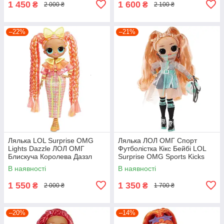
1 450
1 600
₴
₴
2 000 ₴
2 100 ₴
–22%
–21%
Лялька LOL Surprise OMG
Лялька ЛОЛ ОМГ Спорт
Lights Dazzle ЛОЛ ОМГ
Футболістка Кікс Бейбі LOL
Блискуча Королева Даззл
Surprise OMG Sports Kicks
Неон 565185
Babe 579793
В наявності
В наявності
1 550
1 350
₴
₴
2 000 ₴
1 700 ₴
–20%
–14%