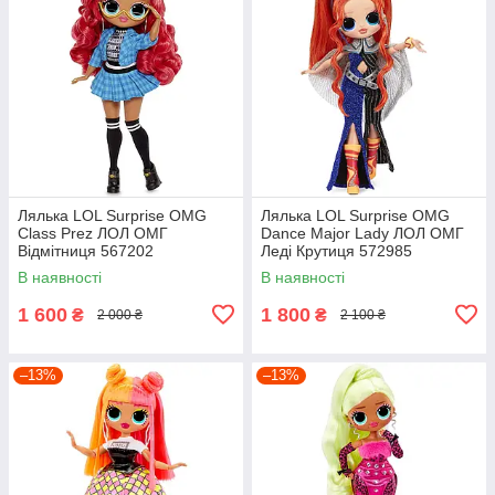
Лялька LOL Surprise OMG
Лялька LOL Surprise OMG
Class Prez ЛОЛ ОМГ
Dance Major Lady ЛОЛ ОМГ
Відмітниця 567202
Леді Крутиця 572985
В наявності
В наявності
1 600
1 800
₴
₴
2 000 ₴
2 100 ₴
–13%
–13%