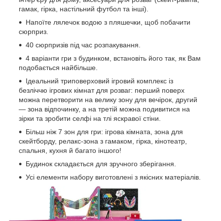
гамак, гірка, настільний футбол та інші).
Напоїте лялечок водою з пляшечки, щоб побачити
сюрприз.
40 сюрпризів під час розпакування.
4 варіанти гри з будинком, встановіть його так, як Вам
подобається найбільше.
Ідеальний триповерховий ігровий комплекс із
безліччю ігрових кімнат для розваг: перший поверх
можна перетворити на велику зону для вечірок, другий
— зона відпочинку, а на третій можна подивитися на
зірки та зробити селфі на тлі яскравої стіни.
Більш ніж 7 зон для гри: ігрова кімната, зона для
скейтборду, релакс-зона з гамаком, гірка, кінотеатр,
спальня, кухня й багато іншого!
Будинок складається для зручного зберігання.
Усі елементи набору виготовлені з якісних матеріалів.