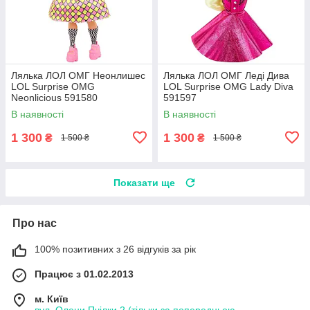
Лялька ЛОЛ ОМГ Неонлишес
Лялька ЛОЛ ОМГ Леді Дива
LOL Surprise OMG
LOL Surprise OMG Lady Diva
Neonlicious 591580
591597
В наявності
В наявності
1 300
1 300
₴
₴
1 500 ₴
1 500 ₴
Показати ще
Про нас
100% позитивних з 26 відгуків за рік
Працює з 01.02.2013
м. Київ
вул. Олени Пчілки 2 (тільки за попередньою