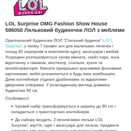
LOL Surprise OMG Fashion Show House
586050 Ляльковий будиночок ЛОЛ з меблями
Оригінальний будиночок ЛОЛ "Стильний будинок"
L.O.L.
Surprise!
, у якому 7 ігрових зон для маленьких лялечок і
понад 40 сюрпризів із комплектів одягу, аксесуарів і меблів.
Усередині розташовуються ігрова кімната, скейт-парк, зона
відпочинку з гамаком, кінотеатр, спальня, кухня та
мініобсерваторія. Кімнати прикрашені красивими фоновими
картинками, меблі розчиняються в будь-яких комбінаціях.
Деякі контейнери з'єднані драбинками та відкритими
дверними отворами. У розкладеному вигляді довжина
будиночка 90 см.
Особливості:
Ігровий набір трансформується в ширину до 90 cm і
складається з транспортних контейнерів.
До набору входить: 2 ексклюзивні ляльки LOL
Surprise!, взуття, одяг і аксесуари для ляльок, предмети
інтер'єру для дому, аксесуари для розваг (скейт-рампа,