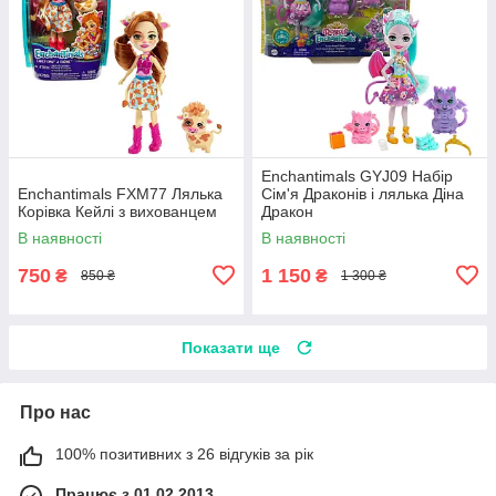
Enchantimals GYJ09 Набір
Enchantimals FXM77 Лялька
Сім'я Драконів і лялька Діна
Корівка Кейлі з вихованцем
Дракон
В наявності
В наявності
750
1 150
₴
₴
850 ₴
1 300 ₴
Показати ще
Про нас
100% позитивних з 26 відгуків за рік
Працює з 01.02.2013