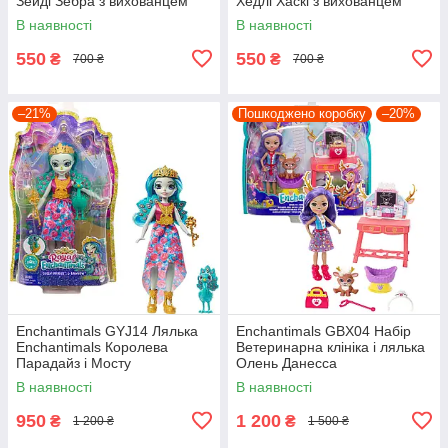
Зейді Зебра з вихованцем
Хедлі Хаскі з вихованцем
В наявності
В наявності
550
550
₴
₴
700 ₴
700 ₴
–21%
Пошкоджено коробку
–20%
Enchantimals GYJ14 Лялька
Enchantimals GBX04 Набір
Enchantimals Королева
Ветеринарна клініка і лялька
Парадайз і Мосту
Олень Данесса
В наявності
В наявності
950
1 200
₴
₴
1 200 ₴
1 500 ₴