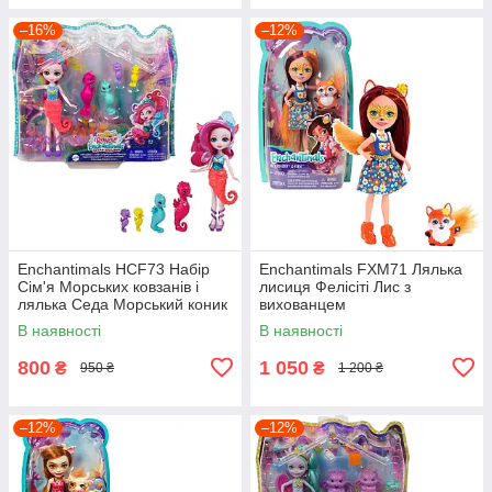
–16%
–12%
Enchantimals HCF73 Набір
Enchantimals FXM71 Лялька
Сім'я Морських ковзанів і
лисиця Фелісіті Лис з
лялька Седа Морський коник
вихованцем
В наявності
В наявності
800
1 050
₴
₴
950 ₴
1 200 ₴
–12%
–12%