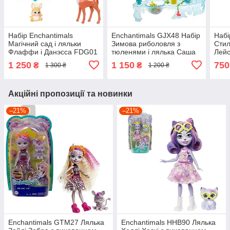
Набір Enchantimals
Enchantimals GJX48 Набір
Набі
Магічний сад і ляльки
Зимова риболовля з
Стил
Флаффи і Данэсса FDG01
тюленями і лялька Саша
Лейс
тюлень
GTM
1 250
1 150
750
₴
₴
1 300 ₴
1 200 ₴
Акційні пропозиції та новинки
–21%
–21%
Enchantimals GTM27 Лялька
Enchantimals HHB90 Лялька