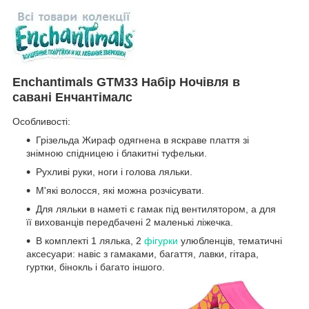
Enchantimals GTM33 Набір
Ночівля в
савані
Енчантімалс
Особливості:
Грізельда Жираф одягнена в яскраве плаття зі
знімною спідницею і блакитні туфельки.
Рухливі руки, ноги і голова ляльки.
М'які волосся, які можна розчісувати.
Для ляльки в наметі є гамак під вентилятором, а для
її вихованців передбачені 2 маленькі ліжечка.
В комплекті 1 лялька, 2
фігурки
улюбленців, тематичні
аксесуари: навіс з гамаками, багаття, лавки, гітара,
гуртки, бінокль і багато іншого.