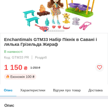
Enchantimals GTM33 Набір Пікнік в Савані і
лялька Грізельда Жираф
В наявності
Код: GTM33 PR
Роздріб
1 150
₴
1 250 ₴
Економія
100 ₴
Опис
Характеристики
Відгуки про товар
Доставка
Опис