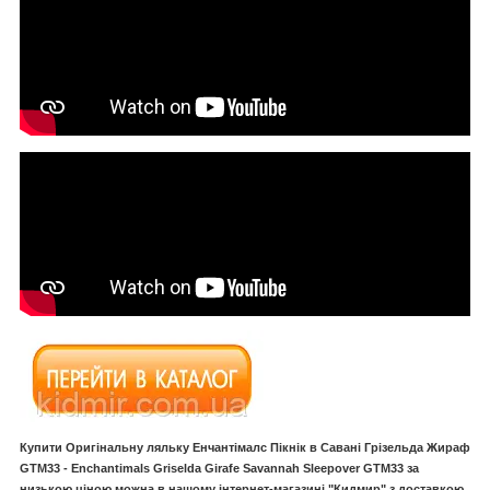
Купити Оригінальну ляльку Енчантімалс Пікнік в Савані Грізельда Жираф
GTM33 - Enchantimals Griselda Girafe Savannah Sleepover GTM33 за
низькою ціною можна в нашому інтернет-магазині "Кидмир" з доставкою