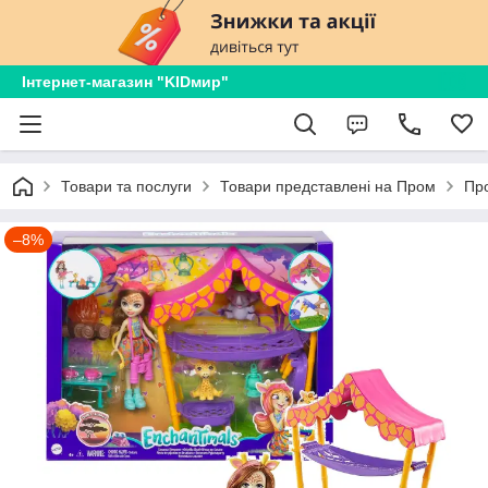
Інтернет-магазин "KIDмир"
Товари та послуги
Товари представлені на Пром
Пр
–8%