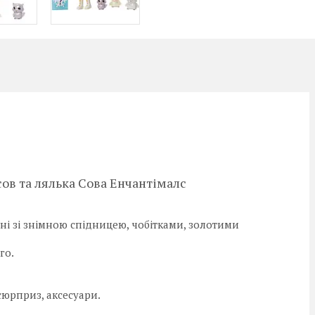
сов та лялька Сова Енчантімалс
ні зі знімною спідницею, чобітками, золотими
го.
сюрприз, аксесуари.