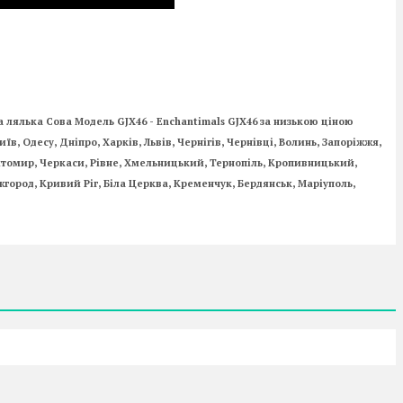
а лялька Сова Модель GJX46 - Enchantimals GJX46 за низькою ціною
, Одесу, Дніпро, Харків, Львів, Чернігів, Чернівці, Волинь, Запоріжжя,
Житомир, Черкаси, Рівне, Хмельницький, Тернопіль, Кропивницький,
город, Кривий Ріг, Біла Церква, Кременчук, Бердянськ, Маріуполь,