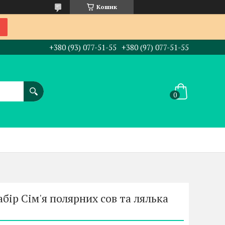
Кошик
+380 (93) 077-51-55
+380 (97) 077-51-55
бір Сім'я полярних сов та лялька