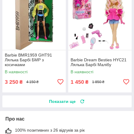
Barbie BMR1959 GHT91
Лялька Барбі БМР з
Barbie Dream Besties HYC21
косичками
Лялька Барбі Малібу
В наявності
В наявності
3 250
1 450
₴
₴
4 150 ₴
1 850 ₴
Показати ще
Про нас
100% позитивних з 26 відгуків за рік