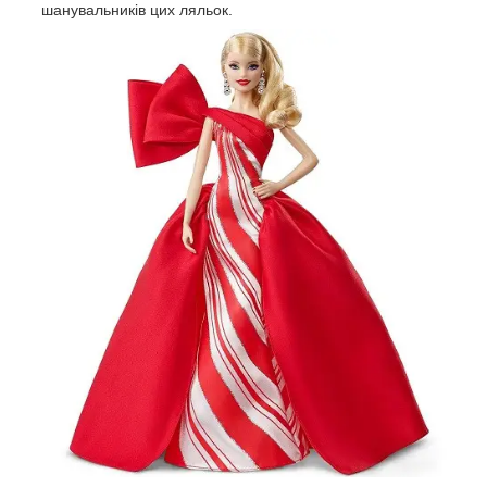
шанувальників цих ляльок.