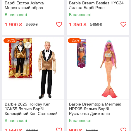
Барбі Екстра Азіатка
Barbie Dream Besties HYC24
Мерехтливий образ
Лялька Барбі Рене
В наявності
В наявності
1 900
1 350
₴
₴
2 900 ₴
1 850 ₴
–26%
–25%
Barbie 2025 Holiday Ken
Barbie Dreamtopia Mermaid
JGK55 Лялька Барбі
HRR05 Лялька Барбі
Колекційний Кен Святковий
Русалочка Дримтопія
В наявності
В наявності
1 550
900
₴
₴
2 100 ₴
1 200 ₴