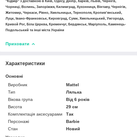
"Кідмір" з доставкою в Київ, Одесу, Дніпр, Харків, Львів, Чернігв,
Чорниці, Волинь, Запоріжжя, Килимград, Хухонниця, Вінтаву, Чернігів,
Житомир, Черкаси, Рівно, Хмельницьк, Тернополя, Кропив'янський,
Луцк, Івано-Франковськ, Кировград, Суми, Хмельницький, Ужгорода,
Кривой Рог, Біла Церква, Кременчуг, Бердянськ, Маріуполь, Каменець-
Подольський та інші міста України
Приховати
Характеристики
Основні
Виробник
Mattel
Тип
Лялька
Вікова група
Від 6 років
Висота
29 см
Комплектація аксесуарами
Так
Персонажі
Barbie
Стан
Новий