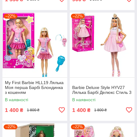
–22%
–22%
My First Barbie HLL19 Лялька
Моя перша Барбі Блондинка
Barbie Deluxe Style HYV27
з кошеням
Лялька Барбі Делюкс Стиль 3
В наявності
В наявності
1 400
1 400
₴
₴
1 800 ₴
1 800 ₴
–22%
–22%