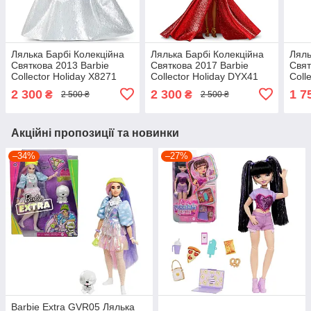
Лялька Барбі Колекційна
Лялька Барбі Колекційна
Ляль
Святкова 2013 Barbie
Святкова 2017 Barbie
Свят
Collector Holiday X8271
Collector Holiday DYX41
Coll
2 300
2 300
1 7
₴
₴
2 500 ₴
2 500 ₴
Акційні пропозиції та новинки
–34%
–27%
Barbie Extra GVR05 Лялька