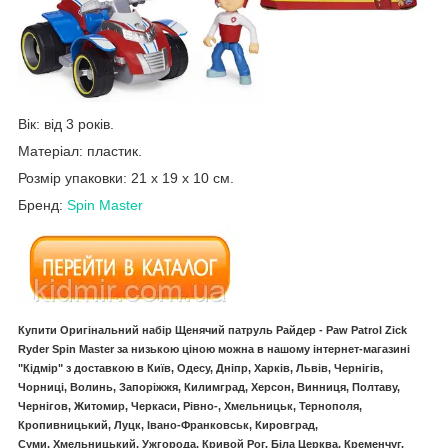
Вік: від 3 років.
Матеріал: пластик.
Розмір упаковки: 21 х 19 х 10 см.
Бренд:
Spin Master
Купити Оригінальний набір Щенячий патруль Райдер - Paw Patrol Zick
Ryder Spin Master за низькою ціною можна в нашому інтернет-магазині
"Кідмір" з доставкою в Київ, Одесу, Дніпр, Харків, Львів, Чернігів,
Чорниці, Волинь, Запоріжжя, Килимград, Херсон, Винниця, Полтаву,
Чернігов, Житомир, Черкаси, Рівно-, Хмельницьк, Тернополя,
Кропивницький, Луцк, Івано-Франковськ, Кировград,
Суми, Хмельницький, Ужгорода, Кривой Рог, Біла Церква, Кременчуг,