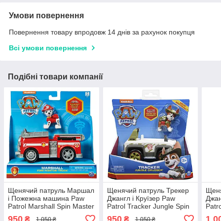
Умови повернення
Повернення товару впродовж 14 днів за рахунок покупця
Всі умови повернення
Подібні товари компанії
Щенячий патруль Маршал
Щенячий патруль Трекер
Щеня
і Пожежна машина Paw
Джангл і Круїзер Paw
Джан
Patrol Marshall Spin Master
Patrol Tracker Jungle Spin
Patr
20127061
Master 20124642
Mast
950
950
1 0
₴
₴
1 050 ₴
1 050 ₴