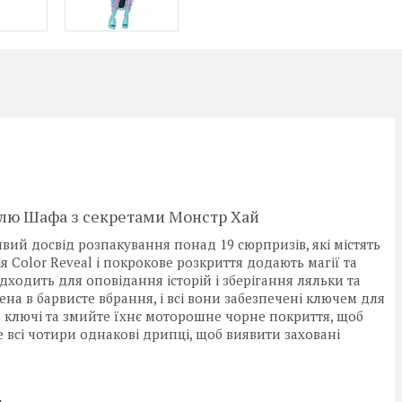
Блю Шафа з секретами Монстр Хай
вий досвід розпакування понад 19 сюрпризів, які містять
я Color Reveal і покрокове розкриття додають магії та
дходить для оповідання історій і зберігання ляльки та
ена в барвисте вбрання, і всі вони забезпечені ключем для
ри ключі та змийте їхнє моторошне чорне покриття, щоб
е всі чотири однакові дрипці, щоб виявити заховані
.