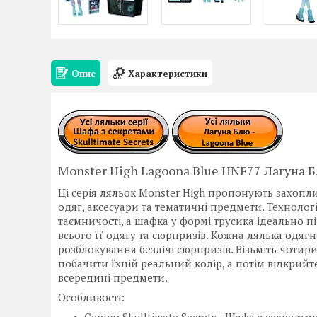
Опис
Характеристики
Monster High Lagoona Blue HNF77 Лагуна 
Ці серія ляльок Monster High пропонують захопли
одяг, аксесуари та тематичні предмети. Технологі
таємничості, а шафка у формі трусика ідеально пі
всього її одягу та сюрпризів. Кожна лялька одягн
розблокування безлічі сюрпризів. Візьміть чоти
побачити їхній реальний колір, а потім відкрийт
всередині предмети.
Особливості:
Серия: Skulltimate Secrets - Шафа з секретами