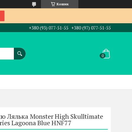
Кошик
+380 (93) 077-51-55
+380 (97) 077-51-55
ю Лялька Monster High Skulltimate
eries Lagoona Blue HNF77