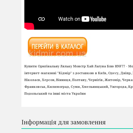
Купити Оригінальну Ляльку Монстр Хай Лагуна Блю HNF77
- M
інтернет-магазині "Кідмір" з доставкою в Київ, Одесу, Дніпр, 
Ніколаєв, Херсон, Вінниця, Полтаву, Чернігів, Житомір, Черк
Франковськ, Килимоград, Суми, Хмельницький, Ужгорода, Кри
Подольський та інші міста України
Інформація для замовлення