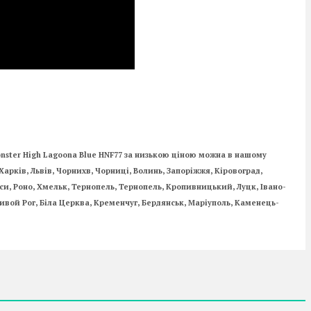
onster High Lagoona Blue HNF77
за низькою ціною можна в нашому
Харків, Львів, Чорнихв, Чорниці, Волинь, Запоріжжя, Кіровоград,
аси, Роно, Хмельк, Тернопель, Тернопель, Кропивницький, Луцк, Івано-
вой Рог, Біла Церква, Кременчуг, Бердянськ, Маріуполь, Каменець-