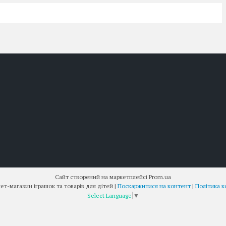
Сайт створений на маркетплейсі
Prom.ua
"KIDмир" інтернет-магазин іграшок та товарів для дітей |
Поскаржитися на контент
|
Політика к
Select Language
▼