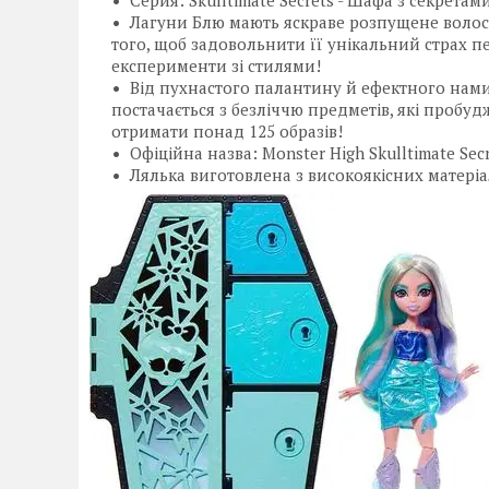
Лагуни Блю мають яскраве розпущене волосся
того, щоб задовольнити її унікальний страх 
експерименти зі стилями!
Від пухнастого палантину й ефектного намист
постачається з безліччю предметів, які пробуд
отримати понад 125 образів!
Офіційна назва: Monster High Skulltimate Secr
Лялька виготовлена з високоякісних матеріа