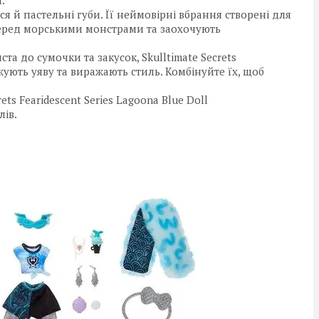
 й пастельні губи. Її неймовірні вбрання створені для
перед морськими монстрами та заохочують
а до сумочки та закусок, Skulltimate Secrets
жують уяву та виражають стиль. Комбінуйте їх, щоб
ets Fearidescent Series Lagoona Blue Doll
лів.