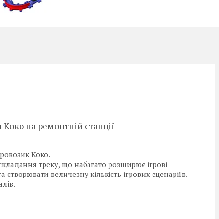
 Коко на ремонтній станції
аровозик Коко.
 складання треку, що набагато розширює ігрові
 створювати величезну кількість ігрових сценаріїв.
алів.