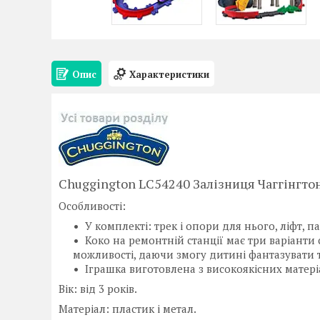
Опис
Характеристики
Chuggington LC54240 Залізниця Чаггінгтон
Особливості:
У комплекті: трек і опори для нього, ліфт, п
Коко на ремонтній станції має три варіанти
можливості, даючи змогу дитині фантазувати та
Іграшка виготовлена з високоякісних матері
Вік: від 3 років.
Матеріал: пластик і метал.