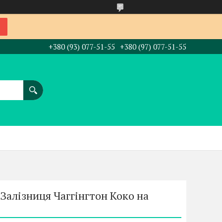
+380 (93) 077-51-55
+380 (97) 077-51-55
Залізниця Чаггінгтон Коко на