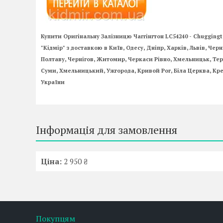
Купити Оригінальну Залізницю Чаггінгтон LC54240 - Chugging
"Кідмір" з доставкою в Київ, Одесу, Дніпр, Харків, Львів, Че
Полтаву, Чернігов, Житомир, Черкаси Рівно, Хмельницьк, Тер
Суми, Хмельницький, Ужгорода, Кривой Рог, Біла Церква, Кре
України
Інформація для замовлення
Ціна:
2 950 ₴
Покупцям