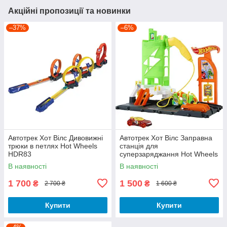
Акційні пропозиції та новинки
–37%
–6%
Автотрек Хот Вілс Дивовижні
Автотрек Хот Вілс Заправна
трюки в петлях Hot Wheels
станція для
HDR83
суперзаряджання Hot Wheels
Super Recharge Fuel Station
В наявності
В наявності
HTN79
1 700
1 500
₴
₴
2 700 ₴
1 600 ₴
Купити
Купити