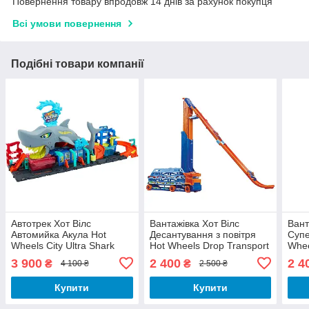
Повернення товару впродовж 14 днів за рахунок покупця
Всі умови повернення
Подібні товари компанії
Автотрек Хот Вілс
Вантажівка Хот Вілс
Вант
Автомийка Акула Hot
Десантування з повітря
Супе
Wheels City Ultra Shark
Hot Wheels Drop Transport
Whee
Car Wash HTN82
HDY92
HDY
3 900
2 400
2 4
₴
₴
4 100 ₴
2 500 ₴
Купити
Купити