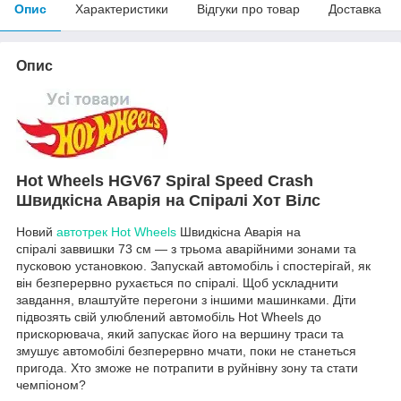
Опис
Характеристики
Відгуки про товар
Доставка
Опис
Hot Wheels HGV67 Spiral Speed ​​Crash
Швидкісна Аварія на Спіралі Хот Вілс
Новий
автотрек Hot Wheels
Швидкісна Аварія на
спіралі заввишки 73 см — з трьома аварійними зонами та
пусковою установкою. Запускай автомобіль і спостерігай, як
він безперервно рухається по спіралі. Щоб ускладнити
завдання, влаштуйте перегони з іншими машинками. Діти
підвозять свій улюблений автомобіль Hot Wheels до
прискорювача, який запускає його на вершину траси та
змушує автомобілі безперервно мчати, поки не станеться
пригода. Хто зможе не потрапити в руйнівну зону та стати
чемпіоном?