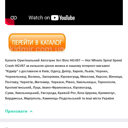
Купити Оригінальний Автотрек Хот Вілс HGV67 — Hot Wheels Spiral Speed
Crash HGV67 за низькою ціною можна в нашому інтернет-магазині
"Кідмір" з доставкою в Київ, Одесу, Дніпр, Харків, Львів, Чорних,
Чорнильниці, Волинь, Запоріжжя, Кіровоград, Миколая, Херсон, Вінниця,
Полтаву, Чернігів, Житомир, Черкаси, Рівно, Хмельницьк, Тернополя,
Кропив'янський, Луцк, Івано-Франковськ, Кіровоград,
Суми, Хмельницький, Ужгорода, Кривой Рог, Біла Церква, Кременчуг,
Бердянськ, Маріуполь, Каменець-Подольський та інші міста України
Приховати