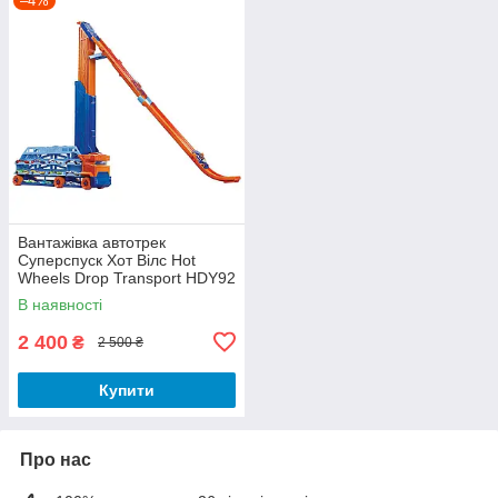
–4%
Вантажівка автотрек
Суперспуск Хот Вілс Hot
Wheels Drop Transport HDY92
В наявності
2 400
₴
2 500 ₴
Купити
Про нас