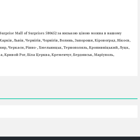
rprise Mall of Surprises 580652 за низькою ціною можна в нашому
арків, Львів, Чернігів, Чорнігів, Волинь, Запорошя, Кіровоград, Нікоєв,
мир, Черкаси, Рівно-, Хмельницьк, Тернополяль, Кропивніцький, Луцк,
, Кривой Рог, Біла Церква, Кременчуг, Бердянськ, Маріуполь,