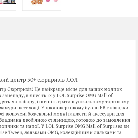
говий центр 50+ сюрпризів ЛОЛ
тр Сюрпризів! Це найкраще місце для ваших модних
занепаду, віднесіть їх у LOL Surprise OMG Mall of
дять до набору, і почніть грати в унікальному торговому
ламурні веселощі. У двоповерховому бутеці BB є вішалки
всі включені божевільні модні ґаджети й аксесуари для
 обладнана двобічною стільницею, готовою до замовлення
пончики та напої. У LOL Surprise OMG Mall of Surprises ви
prise Tween, ляльками OMG, колекційними ляльками та