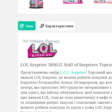
Опис
Характеристики
LOL Surprise 580652 Mall of Surprises Тор
Представляємо набір
L.O.L. Surprise!
Торговий цен
ляльок LOL Surprise, де можна робити покупки до 
Surprises! Розпакуйте понад 50 сюрпризів, що вхо
центрі, що пропонує 360-градусне інтерактивне г
для одягу, які дійсно обертаються, щоб показати 
цих ляльок LOL, тоді як зона відпочинку в кафе
та подавання різних закусок і солодощів. смачні 
можете робити покупки та грати з усіма LOL Sur