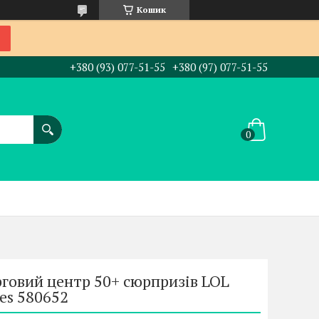
Кошик
+380 (93) 077-51-55
+380 (97) 077-51-55
рговий центр 50+ сюрпризів LOL
ses 580652