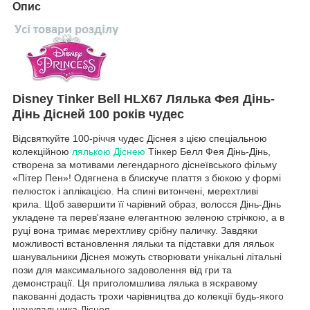
Опис
Disney Tinker Bell HLX67 Лялька Фея Дінь-
Дінь Дісней 100 років чудес
Відсвяткуйте 100-річчя чудес Діснея з цією спеціальною
колекційною
лялькою Діснею
Тінкер Белл Фея Дінь-Дінь,
створена за мотивами легендарного діснеївського фільму
«Пітер Пен»! Одягнена в блискуче плаття з бюкою у формі
пелюсток і аплікацією. На спині витончені, мерехтливі
крила. Щоб завершити її чарівний образ, волосся Дінь-Дінь
укладене та перев'язане елегантною зеленою стрічкою, а в
руці вона тримає мерехтливу срібну паличку. Завдяки
можливості встановлення ляльки та підставки для ляльок
шанувальники Діснея можуть створювати унікальні літальні
пози для максимального задоволення від гри та
демонстрації. Ця приголомшлива лялька в яскравому
пакованні додасть трохи чарівництва до колекції будь-якого
шанувальника Діснея.