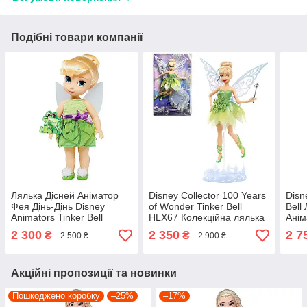
Подібні товари компанії
Лялька Дісней Аніматор
Disney Collector 100 Years
Disn
Фея Дінь-Дінь Disney
of Wonder Tinker Bell
Bell
Animators Tinker Bell
HLX67 Колекційна лялька
Анім
460020242130
Фея Дінь-Дінь Дісней 100
460
2 300
2 350
2 7
₴
₴
2 500 ₴
2 900 ₴
років чудес
Акційні пропозиції та новинки
Пошкоджено коробку
–25%
–17%