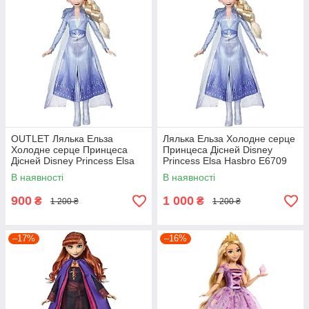
OUTLET Лялька Ельза
Лялька Ельза Холодне серце
Холодне серце Принцеса
Принцеса Дісней Disney
Дісней Disney Princess Elsa
Princess Elsa Hasbro E6709
Hasbro E6709 Пошкоджено
В наявності
В наявності
коробку
900
1 000
₴
₴
1 200 ₴
1 200 ₴
–17%
–16%