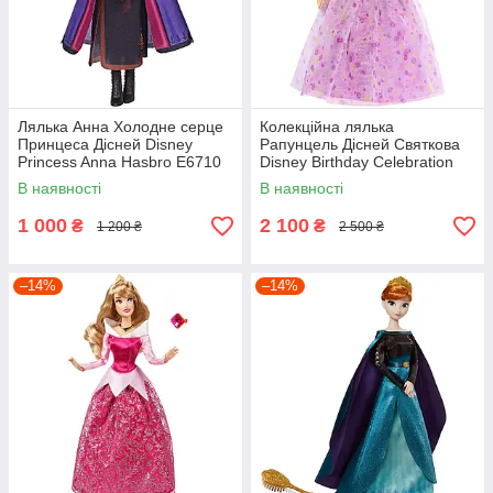
Лялька Анна Холодне серце
Колекційна лялька
Принцеса Дісней Disney
Рапунцель Дісней Святкова
Princess Anna Hasbro E6710
Disney Birthday Celebration
Rapunzel HYC38
В наявності
В наявності
1 000
2 100
₴
₴
1 200 ₴
2 500 ₴
–14%
–14%