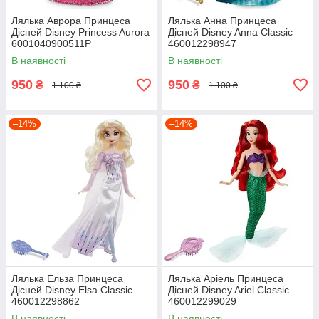
Лялька Аврора Принцеса
Лялька Анна Принцеса
Дісней Disney Princess Aurora
Дісней Disney Anna Classic
6001040900511P
460012298947
В наявності
В наявності
950
950
₴
₴
1 100 ₴
1 100 ₴
–14%
–14%
Лялька Ельза Принцеса
Лялька Аріель Принцеса
Дісней Disney Elsa Classic
Дісней Disney Ariel Classic
460012298862
460012299029
В наявності
В наявності