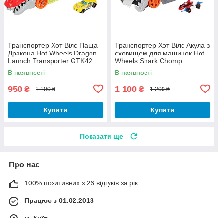
Транспортер Хот Вілс Паща
Транспортер Хот Вілс Акула з
Дракона Hot Wheels Dragon
сховищем для машинок Hot
Launch Transporter GTK42
Wheels Shark Chomp
Transporter GVG36
В наявності
В наявності
950
1 100
₴
₴
1 100 ₴
1 200 ₴
Купити
Купити
Показати ще
Про нас
100% позитивних з 26 відгуків за рік
Працює з 01.02.2013
м. Київ