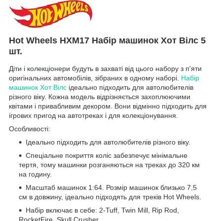
Hot Wheels HXM17 Набір машинок Хот Вілс 5
шт.
Діти і колекціонери будуть в захваті від цього набору з п'яти
оригінальних автомобілів, зібраних в одному наборі.
Набір
машинок Хот Вілс
ідеально підходить для автолюбителів
різного віку. Кожна модель відрізняється захоплюючими
квітами і привабливим декором. Вони відмінно підходить для
ігрових пригод на автотреках і для колекціонування.
Особливості:
Ідеально підходить для автолюбителів різного віку.
Спеціальне покриття коліс забезпечує мінімальне
тертя, тому машинки розганяються на треках до 320 км
на годину.
Масштаб машинок 1:64. Розмір машинок близько 7,5
см в довжину, ідеально підходять для треків Hot Wheels.
Набір включає в себе: 2-Tuff, Twin Mill, Rip Rod,
RocketFire, Skull Crusher.