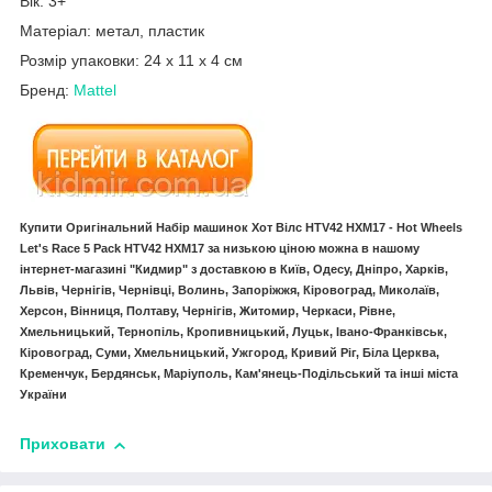
Вік: 3+
Матеріал: метал, пластик
Розмір упаковки: 24 x 11 x 4 см
Бренд:
Mattel
Купити Оригінальний Набір машинок Хот Вілс HTV42 HXM17 - Hot Wheels
Let's Race 5 Pack HTV42 HXM17 за низькою ціною можна в нашому
інтернет-магазині "Кидмир" з доставкою в Київ, Одесу, Дніпро, Харків,
Львів, Чернігів, Чернівці, Волинь, Запоріжжя, Кіровоград, Миколаїв,
Херсон, Вінниця, Полтаву, Чернігів, Житомир, Черкаси, Рівне,
Хмельницький, Тернопіль, Кропивницький, Луцьк, Івано-Франківськ,
Кіровоград, Суми, Хмельницький, Ужгород, Кривий Ріг, Біла Церква,
Кременчук, Бердянськ, Маріуполь, Кам'янець-Подільський та інші міста
України
Приховати