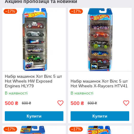
Акційні пропозиції та новинки
–17%
–17%
Набір машинок Хот Вілс 5 шт
Hot Wheels HW Exposed
Набір машинок Хот Вілс 5 шт
Engines HLY79
Hot Wheels X-Raycers HTV41
В наявності
В наявності
500
500
₴
₴
600 ₴
600 ₴
Купити
Купити
–17%
–17%