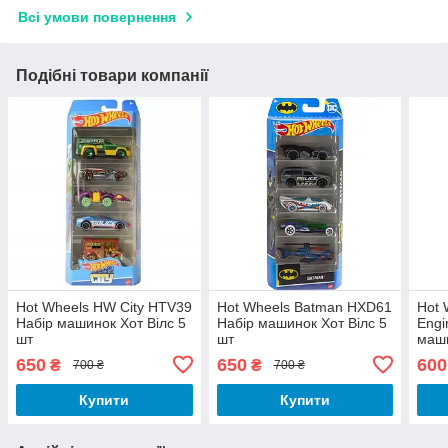
Всі умови повернення
Подібні товари компанії
Hot Wheels HW City HTV39
Hot Wheels Batman HXD61
Hot 
Набір машинок Хот Вілс 5
Набір машинок Хот Вілс 5
Engi
шт
шт
маши
650
650
600
₴
₴
700 ₴
700 ₴
Купити
Купити