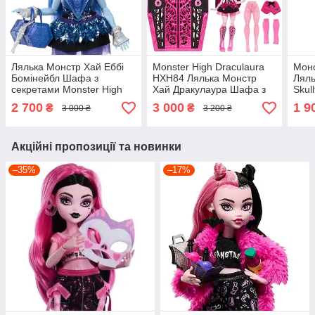
Лялька Монстр Хай Еббі
Monster High Draculaura
Монс
Бомінейбл Шафа з
HXH84 Лялька Монстр
Ляль
секретами Monster High
Хай Дракулаура Шафа з
Skul
Abbey Bominable HXH87
секретами
Frig
2 700
3 000
1 9
₴
₴
3 000 ₴
3 200 ₴
Акційні пропозиції та новинки
–35%
–17%