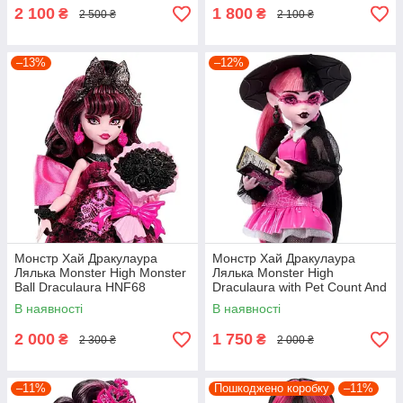
2 100
1 800
₴
₴
2 500 ₴
2 100 ₴
–13%
–12%
Монстр Хай Дракулаура
Монстр Хай Дракулаура
Лялька Monster High Monster
Лялька Monster High
Ball Draculaura HNF68
Draculaura with Pet Count And
Accessories HRP64
В наявності
В наявності
2 000
1 750
₴
₴
2 300 ₴
2 000 ₴
–11%
Пошкоджено коробку
–11%