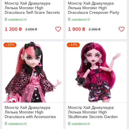
Монстр Хай Дракулаура
Монстр Хай Дракулаура
Лялька Monster High
Лялька Monster High
Draculaura Self-Scare Secrets
Draculaura Creepover Party
JHK43
HKY66
В наявності
В наявності
1 300
1 900
₴
₴
2 000 ₴
2 300 ₴
–16%
–14%
Монстр Хай Дракулаура
Монстр Хай Дракулаура
Лялька Monster High
Лялька Monster High
Draculaura with Accessories
Skulltimate Secrets Garden
and Pet HHK51
Mysteries Draculaura HYT72
В наявності
В наявності