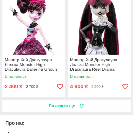
Монстр Хай Дракулаура
Монстр Хай Дракулаура
Лялька Monster High
Лялька Monster High
Draculaura Ballerina Ghouls
Draculaura Reel Drama
FKP61
HKN27
В наявності
В наявності
2 400
4 900
₴
₴
2 700 ₴
5 500 ₴
Показати ще
Про нас