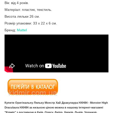
Вік: від 4 років.
Матеріал: пластик, текстиль.
Висота ляльки 26 см.
Розмір упаковки: 33 x 22 x 6 см.
Бренд:
Mattel
Купити Оригінальну Ляльку Монстр Хай Дракулаура HXH84
- Monster High
Draculaura HXH84
за низькою ціною можна в нашому інтернет-магазині
"Кідмір" з доставкою в Київ, Одесу, Дніпр, Харків, Львів, Чорнихв,