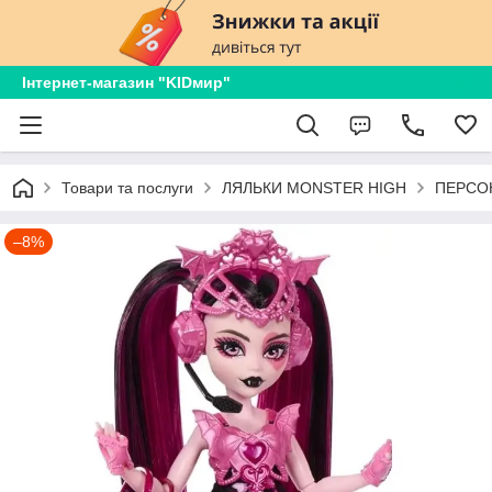
Інтернет-магазин "KIDмир"
Товари та послуги
ЛЯЛЬКИ MONSTER HIGH
ПЕРСОН
–8%