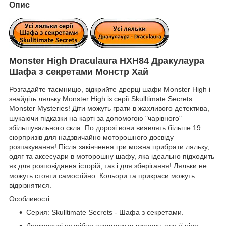
Опис
Monster High Draculaura HXH84 Дракулаура
Шафа з секретами Монстр Хай
Розгадайте таємницю, відкрийте дрерці шафи Monster High і
знайдіть ляльку Monster High із серії Skulltimate Secrets:
Monster Mysteries! Діти можуть грати в жахливого детектива,
шукаючи підказки на карті за допомогою "чарівного"
збільшувального скла. По дорозі вони виявлять більше 19
сюрпризів для надзвичайно моторошного досвіду
розпакування! Після закінчення гри можна прибрати ляльку,
одяг та аксесуари в моторошну шафу, яка ідеально підходить
як для розповідання історій, так і для зберігання! Ляльки не
можуть стояти самостійно. Кольори та прикраси можуть
відрізнятися.
Особливості:
Серия: Skulltimate Secrets - Шафа з секретами.