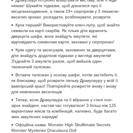
Дракулаурі потрібно влаштувати виставу, але її ніде
немає! Шукайте підказки, щоб дізнатися про її
місцезнаходження, а також 19+ сюрпризів у 3 лякаюче-
веселих кроках: розгадати, розблокувати, розкрити.
Крок перший! Використовуйте ключ-лупу, щоб знайти
символи на карті скарбів. Як тільки діти відчинять
дверцята шафи, вони знайдуть амулети, які
відповідають символам карти, заховані у сюрпризах!
Крім одягу та аксесуарів, захованих за дверцятами,
діти знайдуть додаткові підказки у вигляді амулетів!
З'єднайте 3 амулети разом, щоб вийшов один
таємничий талісман.
Вставте талісман у основу шафи, потім застебніть її,
як блискавку, щоб розкрити ляльку Дракулауру у всій її
вампірській красі! Повторюйте розкриття знову і знову
для невпинних веселощів.
Тепер, коли Дракулаура та її вбрання у стилі поп-
зірок знайдені, настав час готуватися! З більш ніж 125
варіантами міксів та комбінацій, напевно, буде багато
змін закулісних нарядів!
Офіційна назва: Monster High Skulltimate Secrets
Monster Mysteries Draculaura Doll