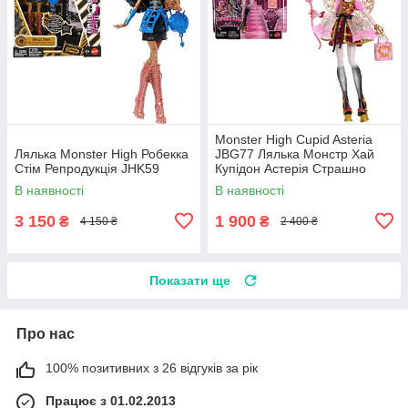
Monster High Cupid Asteria
Лялька Monster High Робекка
JBG77 Лялька Монстр Хай
Стім Репродукція JHK59
Купідон Астерія Страшно
солодкий День народження
В наявності
В наявності
3 150
1 900
₴
₴
4 150 ₴
2 400 ₴
Показати ще
Про нас
100% позитивних з 26 відгуків за рік
Працює з 01.02.2013