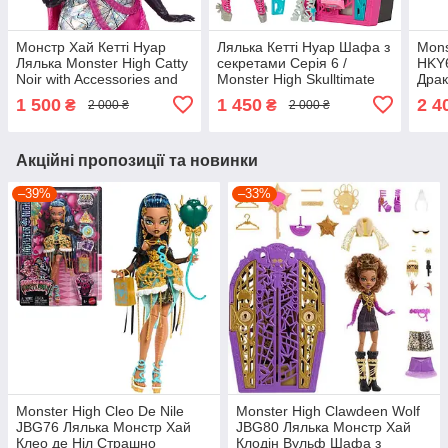
Монстр Хай Кетті Нуар
Лялька Кетті Нуар Шафа з
Mons
Лялька Monster High Catty
секретами Серія 6 /
HKY6
Noir with Accessories and
Monster High Skulltimate
Драк
Pet HXH76
Secrets Catty Noir JBG82
вечі
1 500
1 450
2 4
₴
₴
2 000 ₴
2 000 ₴
Акційні пропозиції та новинки
–39%
–33%
Monster High Cleo De Nile
Monster High Clawdeen Wolf
JBG76 Лялька Монстр Хай
JBG80 Лялька Монстр Хай
Клео де Ніл Страшно
Клодін Вульф Шафа з