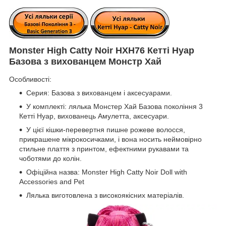
Monster High Catty Noir HXH76 Кетті Нуар
Базова з вихованцем Монстр Хай
Особливості:
Серия: Базова з вихованцем і аксесуарами.
У комплекті: лялька Монстер Хай Базова покоління 3
Кетті Нуар, вихованець Амулетта, аксесуари.
У цієї кішки-перевертня пишне рожеве волосся,
прикрашене мікрокосичками, і вона носить неймовірно
стильне плаття з принтом, ефектними рукавами та
чоботями до колін.
Офіційна назва: Monster High Catty Noir Doll with
Accessories and Pet
Лялька виготовлена з високоякісних матеріалів.