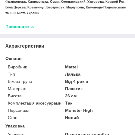
Франковськ, Килимоград, Суми, Хмельницький, Ужгорода, Кривой Рог,
Біла Церква, Кременчуг, Бердянськ, Маріуполь, Каменець-Подольський
та інші міста України
Приховати
Характеристики
Основні
Виробник
Mattel
Тип
Лялька
Вікова група
Від 4 років
Матеріал
Пластик
Висота
26 см
Комплектація аксесуарами
Так
Персонажі
Monster High
Стан
Новий
Упаковка
Упаковка
Пластикова коробка