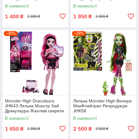
солодкий День народження
секретами
В наявності
В наявності
1 400
1 950
₴
₴
2 300 ₴
2 900 ₴
–30%
–29%
Monster High Draculaura
Лялька Monster High Венера
JHK43 Лялька Монстр Хай
МакФлайтрап Репродукція
Дракулаура Жахливі секрети
JHK58
В наявності
В наявності
1 650
2 500
₴
₴
2 350 ₴
3 500 ₴