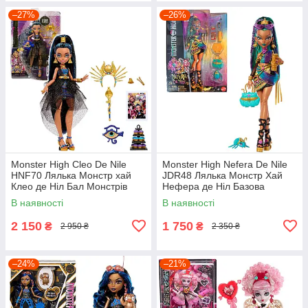
–27%
–26%
Monster High Cleo De Nile
Monster High Nefera De Nile
HNF70 Лялька Монстр хай
JDR48 Лялька Монстр Хай
Клео де Ніл Бал Монстрів
Нефера де Ніл Базова
В наявності
В наявності
2 150
1 750
₴
₴
2 950 ₴
2 350 ₴
–24%
–21%