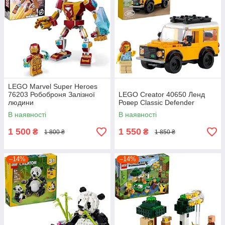
LEGO Marvel Super Heroes
76203 Робоброня Залізної
LEGO Creator 40650 Ленд
людини
Ровер Classic Defender
В наявності
В наявності
1 500
1 550
₴
₴
1 800 ₴
1 850 ₴
–14%
–14%