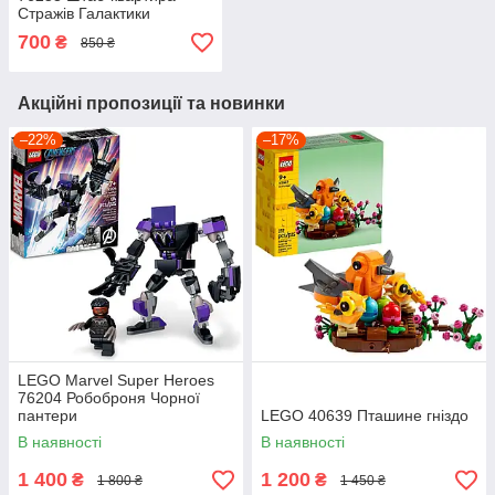
Стражів Галактики
700
₴
850 ₴
Акційні пропозиції та новинки
–22%
–17%
LEGO Marvel Super Heroes
76204 Робоброня Чорної
пантери
LEGO 40639 Пташине гніздо
В наявності
В наявності
1 400
1 200
₴
₴
1 800 ₴
1 450 ₴