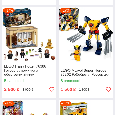
–17%
–17%
LEGO Harry Potter 76386
Гоґвортс: помилка з
LEGO Marvel Super Heroes
обертовим зіллям
76202 Робоброня Россомахи
В наявності
В наявності
2 500
1 500
₴
₴
3 000 ₴
1 800 ₴
–17%
–16%