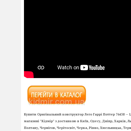
Купити Оригінальний конструктор Лего Гаррі Поттер 76438 — 
магазині "Кідмір" з доставкою в Київ, Одесу, Дніпр, Харків, Л
Полтаву, Чернігов, Черітосвіт, Черка, Рівно, Хмельницьк, Те