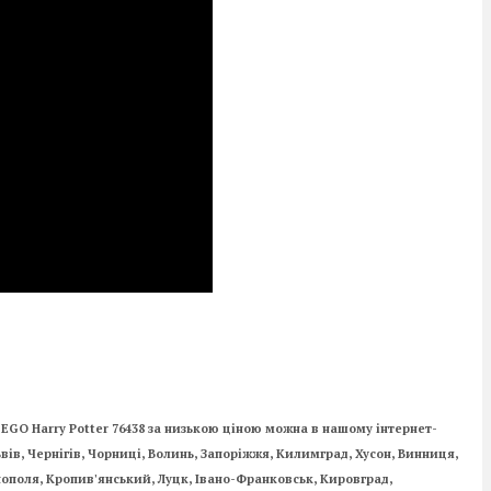
LEGO Harry Potter 76438 за низькою ціною можна в нашому інтернет-
ьвів, Чернігів, Чорниці, Волинь, Запоріжжя, Килимград, Хусон, Винниця,
рнополя, Кропив'янський, Луцк, Івано-Франковськ, Кировград,