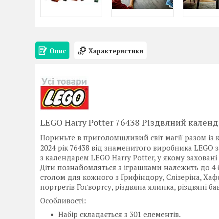
Опис
Характеристики
LEGO Harry Potter 76438
Різдвяний календа
Пориньте в приголомшливий світ магії разом із
2024 рік 76438 від знаменитого виробника LEGO 
з календарем LEGO Harry Potter, у якому захован
Діти познайомляться з іграшками належить до 4 б
столом для кожного з Ґрифіндору, Слізеріна, Хаф
портретів Гоґвортсу, різдвяна ялинка, різдвяні ба
Особливості:
Набір складається з 301 елементів.