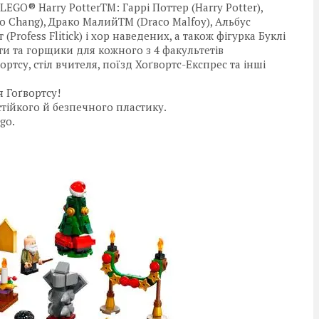
EGO® Harry PotterTM: Гаррі Поттер (Harry Potter),
o Chang), Драко МалийTM (Draco Malfoy), Альбус
Profess Flitick) і хор наведених, а також фігурка Буклі
ети та горщики для кожного з 4 факультетів
ортсу, стіл вчителя, поїзд Хоґвортс-Експрес та інші
я Гоґвортсу!
стійкого й безпечного пластику.
go.