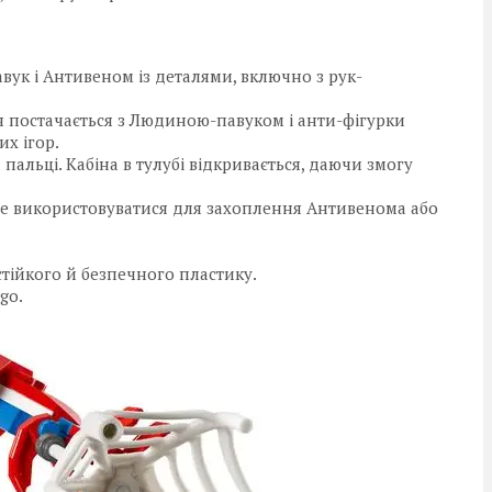
вук і Антивеном із деталями, включно з рук-
оя постачається з Людиною-павуком і анти-фігурки
их ігор.
пальці. Кабіна в тулубі відкривається, даючи змогу
же використовуватися для захоплення Антивенома або
стійкого й безпечного пластику.
go.