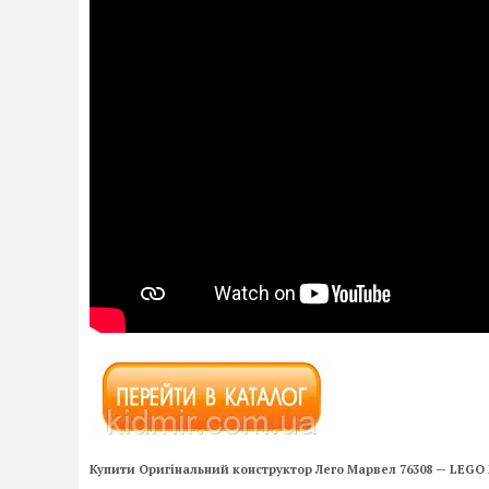
Купити Оригінальний конструктор Лего Марвел 76308 — LEGO 