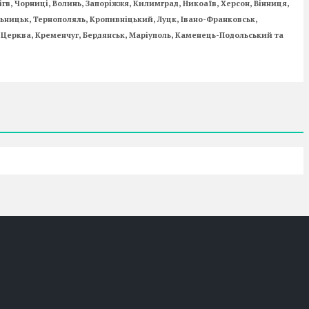
нігв, Чорниці, Волинь, Запоріжжя, Килимград, Никоаїв, Херсон, Вінниця,
ельницьк, Тернополяль, Кропивніцький, Луцк, Івано-Франковськ,
а Церква, Кременчуг, Бердянськ, Маріуполь, Каменець-Подольський та