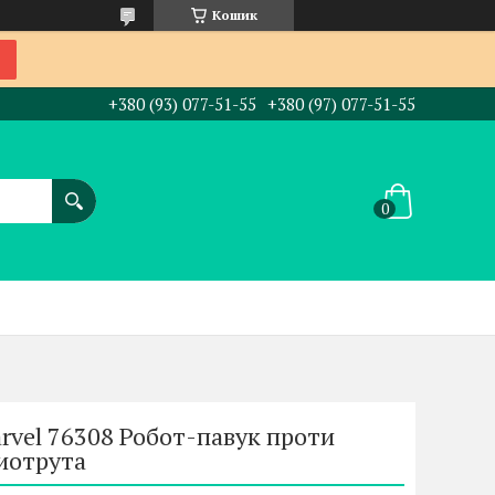
Кошик
+380 (93) 077-51-55
+380 (97) 077-51-55
rvel 76308 Робот-павук проти
иотрута