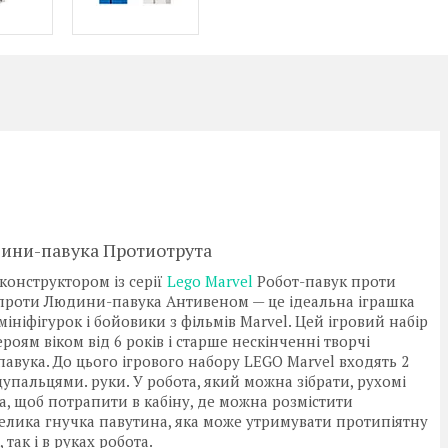
дини-павука Протиотрута
конструктором із серії
Lego Marvel
Робот-павук проти
 проти Людини-павука Антивеном — це ідеальна іграшка
мініфігурок і бойовики з фільмів Marvel. Цей ігровий набір
ям віком від 6 років і старше нескінченні творчі
вука. До цього ігрового набору LEGO Marvel входять 2
упальцями. руки. У робота, який можна зібрати, рухомі
та, щоб потрапити в кабіну, де можна розмістити
елика гнучка павутина, яка може утримувати протипіятну
 так і в руках робота.