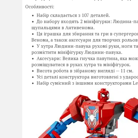
Особливості:
Набір складається з 107 деталей.
До набору входять 2 мініфігурки: Людина-па
щупальцями в Антивенома.
Ця іграшка для збирання та гри в супергер
Венома, а також аксесуари для творчих рольов
У хутра Людини-павука рухомі руки, ноги та 
розмістити мініфігурку Людини-павука.
Аксесуари: Велика гнучка павутина, яка мо
розміщуватися в руках хутра та мініфігурок.
Висота робота в зібраному вигляді — 11 см.
Усі деталі конструктора виготовлені з ударо
Набір сумісний з іншими конструкторами Le