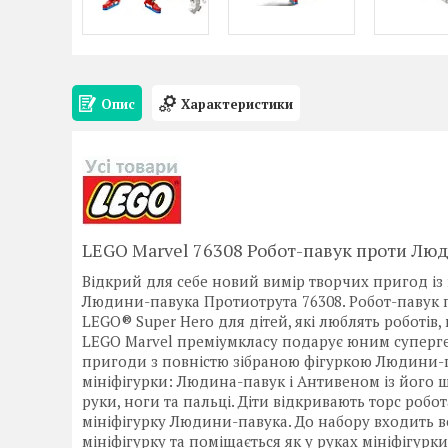
Опис
Характеристики
LEGO Marvel 76308 Робот-павук проти Лю
Відкрий для себе новий вимір творчих пригод із 
Людини-павука Протиотрута 76308. Робот-павук
LEGO® Super Hero для дітей, які люблять роботів, 
LEGO Marvel преміумкласу подарує юним супергеро
пригоди з повністю зібраною фігуркою Людини-па
мініфігурки: Людина-павук і Антивеном із його щ
руки, ноги та пальці. Діти відкривають торс робо
мініфігурку Людини-павука. До набору входить в
мініфігурку та поміщається як у руках мініфігурки,