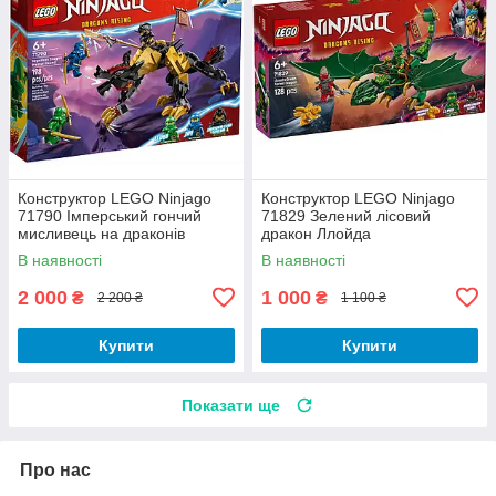
Конструктор LEGO Ninjago
Конструктор LEGO Ninjago
71790 Імперський гончий
71829 Зелений лісовий
мисливець на драконів
дракон Ллойда
В наявності
В наявності
2 000
1 000
₴
₴
2 200 ₴
1 100 ₴
Купити
Купити
Показати ще
Про нас