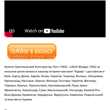
Купити Оригінальний Конструктор Лего 71812 - LEGO Ninjago 71812 за
низькою ціною можна в нашому інтернет-магазині "Кідмір" з доставкою в
Київ, Одесу, Дніпр, Харків, Львів, Чернігів, Чорниці, Волинь, Запоріжжя,
Кіровоград, Ніколаєв, Херсон, Вінниця, Полтаву, Чернігів, Житомір,
Черкаси, Хмельк, Тернополяль, Кропивницький, Луцк, Івано-
Франковськ, Кировград, Суми, Хмельницький, Ужгорода, Кривой Рог,
Біла Церква, Кременчуг, Бердянськ, Маріуполь, Каменець-Подольський
та інші міста України