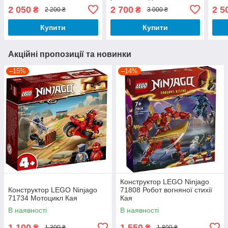
2 050
2 700
2 5
₴
₴
2 200 ₴
3 000 ₴
Купити
Купити
Акційні пропозиції та новинки
–15%
–14%
Конструктор LEGO Ninjago
Конструктор LEGO Ninjago
71808 Робот вогняної стихії
71734 Мотоцикл Кая
Кая
В наявності
В наявності
1 100
1 550
₴
₴
1 300 ₴
1 800 ₴