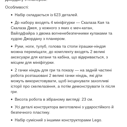
Особливості:
Набір складається із 623 деталей.
До набору входять 4 мініфігурки — Скалаза Кая та
Скалаза Джея, у кожного з яких є меч-катан,
Вайлдфайра з двома вогненебезпечними кулаками та
худою Джордану з планером.
Руки, ноги, тулуб, голова та стопи іграшки-ніндзя
можна переміщати, до комплекту входять 2 великі
аксесуари для катани та кабіна, що відкривається, з
місцем для мініфігурки.
2 гачки ніндзь для гри та показу — на задній частині
робота розташовані 2 великі гачки ніндзь, які діти
можуть використовувати, щоб інсценувати захопливі
історії про скелелазіння, а потім демонструвати їх після
гри.
Висота робота в зібраному вигляді: 23 см.
Усі деталі конструктора виготовлені з ударостійкого й
безпечного пластику.
Набір сумісний з іншими конструкторами Lego.