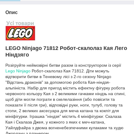
Опис
LEGO
Ninjago 71812
Робот-скалолаз Кая
Лего
Ніндзяго
Розігруйте неймовірні битви разом із конструктором із серії
Lego Ninjago
Робот-скалолаз Кая 71812. Діти можуть
відтворити битви в Теневому лісі з 2-го сезону Ninjago
"Відстань драконів" за допомогою робота Кая-ніндзя-
альпініста. Набір для пригод містить ефектну фігурку робота
червоного кольору Кая з 2 великими гачками ніндзь на спині,
щоб діти могли пограти в скелелазіння (або повісити та
показати її після гри), відповідні руки, ноги, тулуб, голову та
стопи, 2 великих аксесуара для меча катана та кокпіт для
мініфігурки. Іграшка "ніндзя" містить 4 мініфігурки: Скалаза
Кая і Скалаза Джея, у кожного з яких є меч-катана,
Уайлдфайра з двома вогненебезпечними кулаками та худю
Джордану з планером.