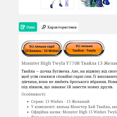
Опис
Характеристики
Monster High Twyla Y7708 Твайла 13 Жела
Твайла — дочка Бугімена. Але, на відміну від св
щоб усім снилися спокійні гарні сни. Її вихованец
дівчина, вона не любить броського вбрання. Нова
під ліжком, що заважає їй завести нових друзів.
Особливості:
Серия: 13 Wishes - 13 Желаний
У комплекті: лялька Монстер Хай Твайла, ак
Офіційна назва: Monster High 13 Wishes Twyl
Лялька виготовлена з високоякісних матеріа