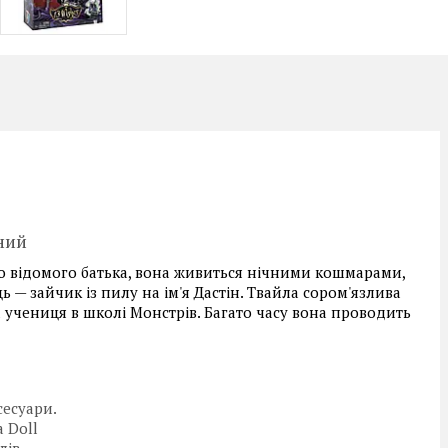
ний
ого відомого батька, вона живиться нічними кошмарами,
ь — зайчик із пилу на ім'я Дастін. Твайла сором'язлива
 учениця в школі Монстрів. Багато часу вона проводить
сесуари.
a Doll
лів.