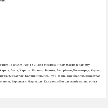
r High 13 Wishes Twyla Y7708 за низькою ціною можна в нашому
Харків, Львів, Чернігв, Чорниці, Волинь, Запоріжжя, Килимград, Хурсон,
ьницьк, Тернополя, Кропивницький, Луцк, Івано-Франковськ, Кировград,
менчуг, Бердянськ, Маріуполь, Каменець-Подольський та інші міста