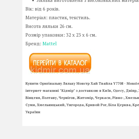
Вік: від 6 років.
Матеріал: пластик, текстиль.
Висота ляльки 26 см.
Розмір упаковки: 32 x 23 x 6 см.
Бренд:
Mattel
Купити Оригінальну Ляльку Монстр Хай Твайла Y7708 - Monste
інтернет-магазині "Кідмір" з доставкою в Київ, Одесу, Дніпр, 
Вінценя, Полтаву, Чернігов, Житомір, Черкаси, Рівно-, Хмел
Суми, Хмельницький, Ужгорода, Кривой Рог, Біла Церква, Кре
України