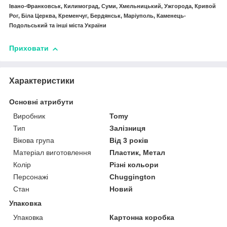
Івано-Франковськ, Килимоград, Суми, Хмельницький, Ужгорода, Кривой
Рог, Біла Церква, Кременчуг, Бердянськ, Маріуполь, Каменець-
Подольський та інші міста України
Приховати
Характеристики
Основні атрибути
Виробник
Tomy
Тип
Залізниця
Вікова група
Від 3 років
Матеріал виготовлення
Пластик, Метал
Колір
Різні кольори
Персонажі
Chuggіngton
Стан
Новий
Упаковка
Упаковка
Картонна коробка