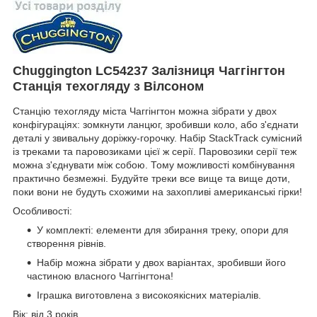
Chuggington LC54237 Залізниця Чаггінгтон
Станція техогляду з Вілсоном
Станцію техогляду міста Чаггінгтон можна зібрати у двох
конфігураціях: зомкнути ланцюг, зробивши коло, або з'єднати
деталі у звивальну доріжку-горочку. Набір StackTrack сумісний
із треками та паровозиками цієї ж серії. Паровозики серії теж
можна з'єднувати між собою. Тому можливості комбінування
практично безмежні. Будуйте треки все вище та вище доти,
поки вони не будуть схожими на захопливі американські гірки!
Особливості:
У комплекті: елементи для збирання треку, опори для
створення рівнів.
Набір можна зібрати у двох варіантах, зробивши його
частиною власного Чаггінгтона!
Іграшка виготовлена з високоякісних матеріалів.
Вік: від 3 років.