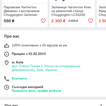
Паровозик Чаггінгтон
Залізниця Чаггінгтон Коко
Залі
Джекман з моторчиком
на ремонтній станції
Амер
Chuggington Jackman
Chuggington LC54240
Chug
LC54174
550
2 300
1 5
₴
₴
2 400 ₴
Про нас
100% позитивних з 26 відгуків за рік
Працює з 01.02.2013
м. Київ
вул. Олени Пчілки 2 (тільки за попередньою
домовленістю), Київ, Україна
Контакти
Сьогодні вихідний
Показати весь графік роботи
Про нас