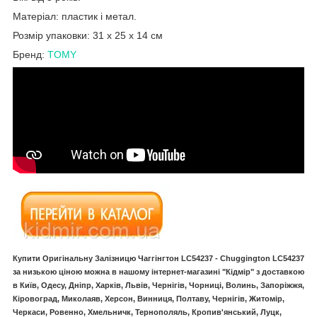
Матеріал: пластик і метал.
Розмір упаковки: 31 x 25 x 14 см
Бренд:
TOMY
Купити Оригінальну Залізницю Чаггінгтон LC54237 - Chuggington LC54237
за низькою ціною можна в нашому інтернет-магазині "Кідмір" з доставкою
в Київ, Одесу, Дніпр, Харків, Львів, Чернігів, Чорниці, Волинь, Запоріжжя,
Кіровоград, Миколаяв, Херсон, Винниця, Полтаву, Чернігів, Житомір,
Черкаси, Ровенно, Хмельничк, Тернополяль, Кропив'янський, Луцк,