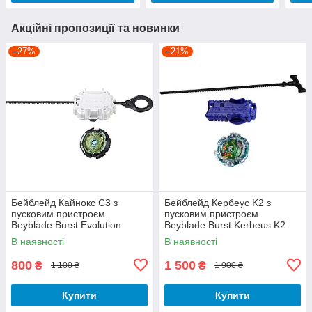
Акційні пропозиції та новинки
–27%
–21%
Бейблейд Кайнокс C3 з
Бейблейд Кербеус K2 з
пусковим пристроєм
пусковим пристроєм
Beyblade Burst Evolution
Beyblade Burst Kerbeus K2
Caynox C3 E5960
B9490
В наявності
В наявності
800
1 500
₴
₴
1 100 ₴
1 900 ₴
Купити
Купити