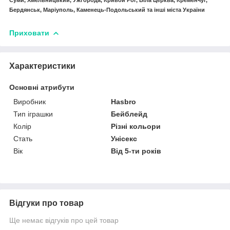
Суми, Хмельницький, Ужгорода, Кривой Рог, Біла Церква, Кременчуг,
Бердянськ, Маріуполь, Каменець-Подольський та інші міста України
Приховати
Характеристики
Основні атрибути
Виробник
Hasbro
Тип іграшки
Бейблейд
Колір
Різні кольори
Стать
Унісекс
Вік
Від 5-ти років
Відгуки про товар
Ще немає відгуків про цей товар