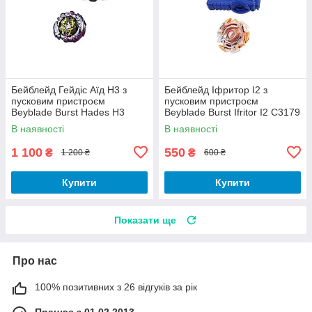
Бейблейд Гейдіс Аїд H3 з
Бейблейд Іфритор I2 з
пусковим пристроєм
пусковим пристроєм
Beyblade Burst Hades H3
Beyblade Burst Ifritor I2 C3179
E6705
В наявності
В наявності
1 100
550
₴
₴
1 200 ₴
600 ₴
Купити
Купити
Показати ще
Про нас
100% позитивних з 26 відгуків за рік
Працює з 01.02.2013