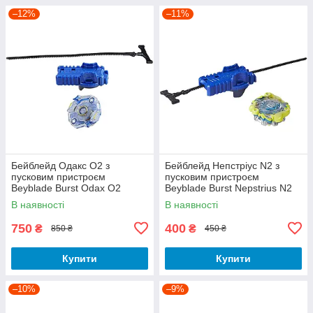
–12%
–11%
Бейблейд Одакс O2 з
Бейблейд Непстріус N2 з
пусковим пристроєм
пусковим пристроєм
Beyblade Burst Odax O2
Beyblade Burst Nepstrius N2
C2281
C0603
В наявності
В наявності
750
400
₴
₴
850 ₴
450 ₴
Купити
Купити
–10%
–9%