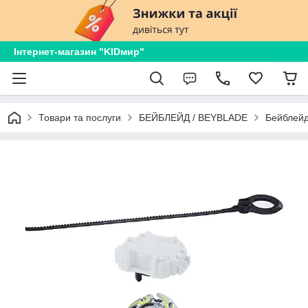
Інтернет-магазин "KIDмир"
Товари та послуги
БЕЙБЛЕЙД / BEYBLADE
Бейблейд