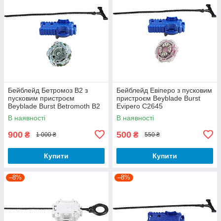
Бейблейд Бетромоз B2 з
Бейблейд Евіперо з пусковим
пусковим пристроєм
пристроєм Beyblade Burst
Beyblade Burst Betromoth B2
Evipero C2645
C2333
В наявності
В наявності
900
500
₴
₴
1 000 ₴
550 ₴
Купити
Купити
–8%
–8%