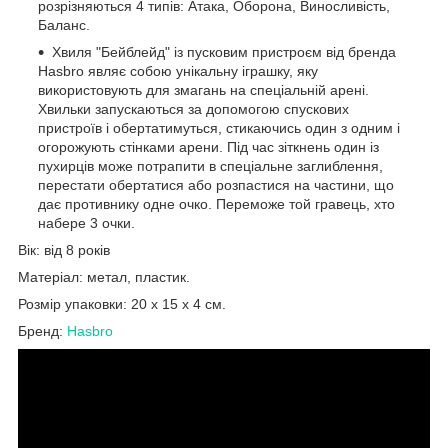
розрізняються 4 типів: Атака, Оборона, Виносливість,
Баланс.
Хвиля "Бейблейд" із пусковим пристроєм від бренда
Hasbro являє собою унікальну іграшку, яку
використовують для змагань на спеціальній арені.
Хвильки запускаються за допомогою спускових
пристроїв і обертатимуться, стикаючись один з одним і
огорожують стінками арени. Під час зіткнень один із
пухирців може потрапити в спеціальне заглиблення,
перестати обертатися або розпастися на частини, що
дає противнику одне очко. Переможе той гравець, хто
набере 3 очки.
Вік: від 8 років
Матеріал: метал, пластик.
Розмір упаковки: 20 х 15 х 4 см.
Бренд:
Hasbro