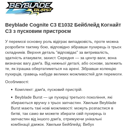
Beyblade Cognite C3 E1032 Бейблейд Когнайт
C3 з пусковим пристроєм
У перемозі основну роль відіграє випадковість, проте можна
розробити тактику бою, відповідно зібравши пухирець із трьох
складників. Верхня деталь "відповідає" за витривалість,
здатність атакувати, захист. Середня — за центр ваги, вона
визначає вагу дзиґа. Від нижньої деталі, або основи, залежить
те, як іграшка обертатиметься на арені. Зібравши колекцію
пухирців, гравець набуде великих можливостей для перемоги.
Особливості:
Комплект: дзиґа, пусковий пристрій.
Beyblade Burst — це пухирці третього покоління, які
збираються вручну з трьох запчастин. Хвильки Beyblade
Burst мають такі нові можливості: можуть розпастися в
битві, так само ви можете збирати свій пухирець із
запчастин від іншого дзиґа, отримуючи унікальні
комбінації дзижок. Хвильки Бейблейд: Вибух