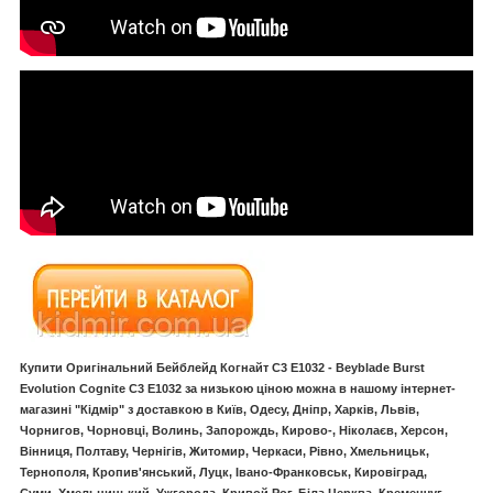
Купити Оригінальний Бейблейд Когнайт C3 E1032 - Beyblade Burst
Evolution Cognite C3 E1032 за низькою ціною можна в нашому інтернет-
магазині "Кідмір" з доставкою в Київ, Одесу, Дніпр, Харків, Львів,
Чорнигов, Чорновці, Волинь, Запорождь, Кирово-, Ніколаєв, Херсон,
Вінниця, Полтаву, Чернігів, Житомир, Черкаси, Рівно, Хмельницьк,
Тернополя, Кропив'янський, Луцк, Івано-Франковськ, Кировіград,