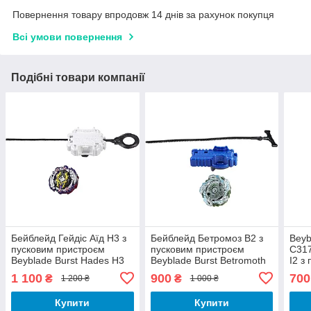
Повернення товару впродовж 14 днів за рахунок покупця
Всі умови повернення
Подібні товари компанії
Бейблейд Гейдіс Аїд H3 з
Бейблейд Бетромоз B2 з
Beybl
пусковим пристроєм
пусковим пристроєм
C317
Beyblade Burst Hades H3
Beyblade Burst Betromoth
I2 з
E6705
B2 C2333
1 100
900
700
₴
₴
1 200 ₴
1 000 ₴
Купити
Купити