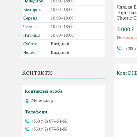
Понеділок
10:00
18:00
Лялька Е
Вівторок
10:00
18:00
Торн Базо
Thorne 
Середа
10:00
18:00
Четвер
10:00
18:00
3 000 ₴
Пʼятниця
10:00
18:00
Немає в н
Субота
Вихідний
+380 (
Неділя
Вихідний
Контакти
DH
Менеджер
+380 (93) 077-51-55
+380 (97) 077-51-55