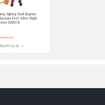
вер Афтер Хай Кортлі
Базова Ever After High
Jester DHD78
аявності
93) 077-51-55