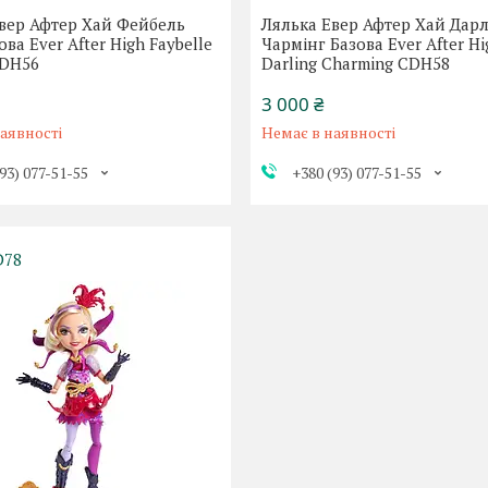
вер Афтер Хай Фейбель
Лялька Евер Афтер Хай Дарл
ва Ever After High Faybelle
Чармінг Базова Ever After Hi
CDH56
Darling Charming CDH58
3 000 ₴
аявності
Немає в наявності
93) 077-51-55
+380 (93) 077-51-55
D78