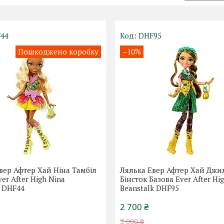
44
DHF95
Пошкоджено коробку
–10%
вер Афтер Хай Ніна Тамбіл
Лялька Евер Афтер Хай Джи
er After High Nina
Бінсток Базова Ever After High
l DHF44
Beanstalk DHF95
2 700 ₴
3 000 ₴