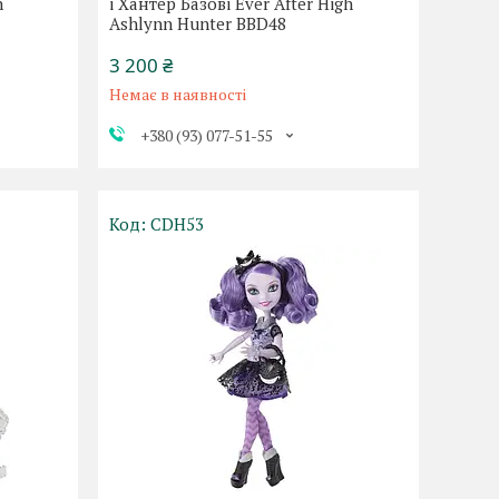
h
і Хантер Базові Ever After High
Ashlynn Hunter BBD48
3 200 ₴
Немає в наявності
+380 (93) 077-51-55
CDH53