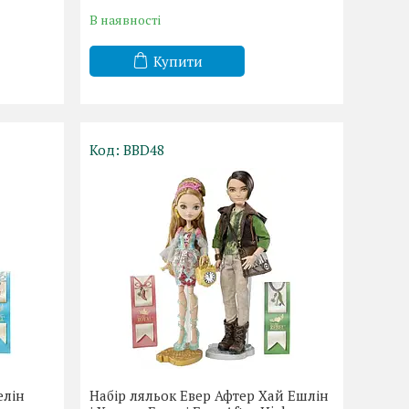
В наявності
Купити
BBD48
елін
Набір ляльок Евер Афтер Хай Ешлін