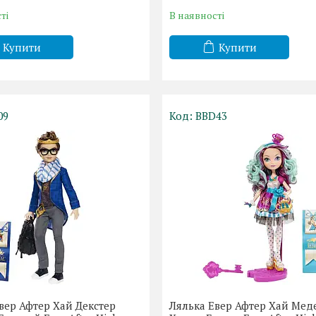
ті
В наявності
Купити
Купити
09
BBD43
вер Афтер Хай Декстер
Лялька Евер Афтер Хай Мед