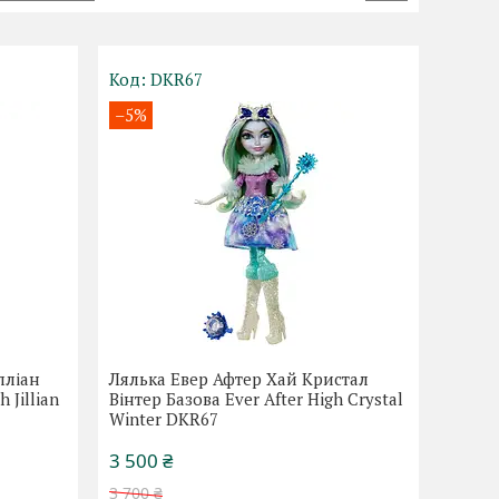
DKR67
–5%
лліан
Лялька Евер Афтер Хай Кристал
 Jillian
Вінтер Базова Ever After High Crystal
Winter DKR67
3 500 ₴
3 700 ₴