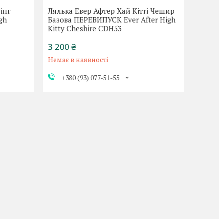
інг
Лялька Евер Афтер Хай Кітті Чешир
gh
Базова ПЕРЕВИПУСК Ever After High
Kitty Cheshire CDH53
3 200 ₴
Немає в наявності
+380 (93) 077-51-55