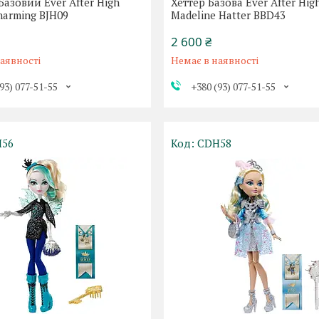
Базовий Ever After High
Хеттер Базова Ever After Hig
harming BJH09
Madeline Hatter BBD43
2 600 ₴
аявності
Немає в наявності
93) 077-51-55
+380 (93) 077-51-55
H56
CDH58