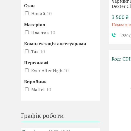
Чармінг 
Стан
Dexter C
Новий
10
3 500 ₴
Матеріал
Немає в н
Пластик
10
+380 (
Комплектація аксесуарами
Так
10
CD
Персонажі
Ever After High
10
Виробник
Mattel
10
Графік роботи