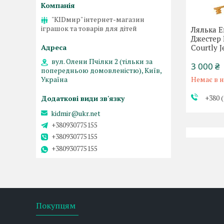
"KIDмир" інтернет-магазин
іграшок та товарів для дітей
Лялька Е
Джестер 
Courtly 
вул. Олени Пчілки 2 (тільки за
3 000 ₴
попередньою домовленістю), Київ,
Немає в н
Україна
+380 (
kidmir@ukr.net
+380930775155
+380930775155
+380930775155
Покупцям