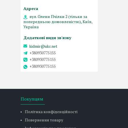
вул. Олени Пчілки 2 (тільки за
попередньою домовленістю), Київ,
Україна
kidmir@ukr.net
+380930775155
+380930775155
+380930775155
Покупцям
Політика конфіденційності
Повернення товару