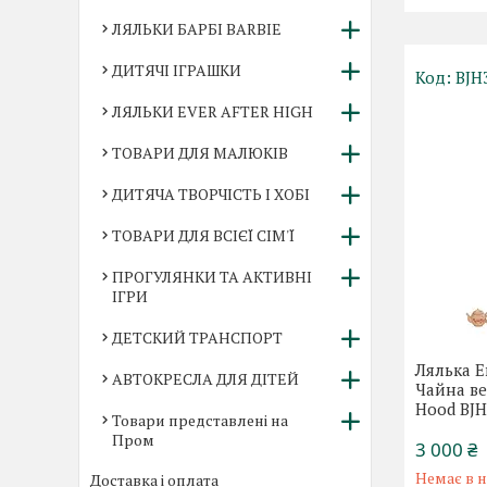
ЛЯЛЬКИ БАРБІ BARBIE
ДИТЯЧІ ІГРАШКИ
BJH
ЛЯЛЬКИ EVER AFTER HIGH
ТОВАРИ ДЛЯ МАЛЮКІВ
ДИТЯЧА ТВОРЧІСТЬ І ХОБІ
ТОВАРИ ДЛЯ ВСІЄЇ СІМ'Ї
ПРОГУЛЯНКИ ТА АКТИВНІ
ІГРИ
ДЕТСКИЙ ТРАНСПОРТ
Лялька Е
АВТОКРЕСЛА ДЛЯ ДІТЕЙ
Чайна веч
Hood BJH
Товари представлені на
Пром
3 000 ₴
Немає в н
Доставка і оплата