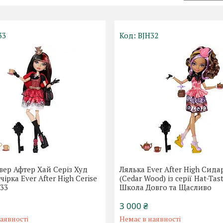
33
BJH32
вер Афтер Хай Серіз Худ
Лялька Ever After High Сида
ірка Ever After High Cerise
(Cedar Wood) із серії Hat-Tast
33
Школа Довго та Щасливо
3 000 ₴
аявності
Немає в наявності