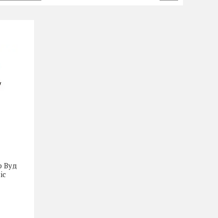
р Вуд
ic