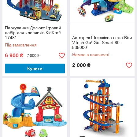
Паркування Делюкс Ігровий
набір для хлопчиків KidKraft
17481
Автотрек Швидкісна вежа Вітч
VTech Go! Go! Smart 80-
Під замовлення
535000
6 900
Немає в наявності
₴
7 000 ₴
2 000
₴
Купити