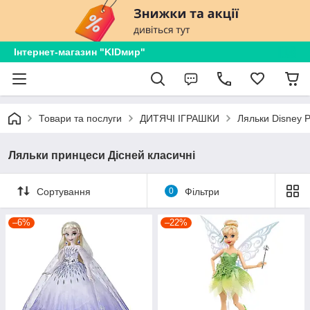
Інтернет-магазин "KIDмир"
Товари та послуги
ДИТЯЧІ ІГРАШКИ
Ляльки Disney 
Ляльки принцеси Дісней класичні
Сортування
0
Фільтри
–6%
–22%