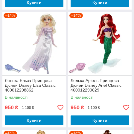
Купити
Купити
–14%
–14%
Лялька Ельза Принцеса
Лялька Аріель Принцеса
Дісней Disney Elsa Classic
Дісней Disney Ariel Classic
460012298862
460012299029
В наявності
В наявності
950
950
₴
₴
1 100 ₴
1 100 ₴
Купити
Купити
–14%
–14%