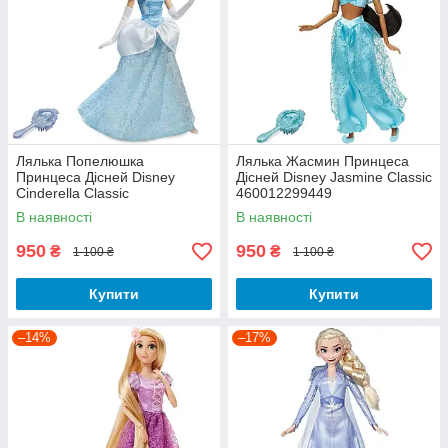
Лялька Попелюшка
Лялька Жасмин Принцеса
Принцеса Дісней Disney
Дісней Disney Jasmine Classic
Cinderella Classic
460012299449
460012299364
В наявності
В наявності
950
950
₴
₴
1 100 ₴
1 100 ₴
Купити
Купити
–14%
–17%