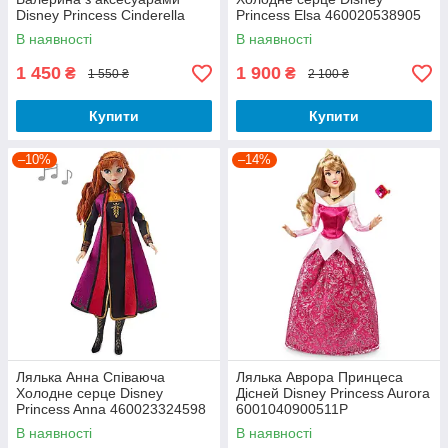
Disney Princess Cinderella
Princess Elsa 460020538905
Ballet 460024782526
В наявності
В наявності
1 450
1 900
₴
₴
1 550 ₴
2 100 ₴
Купити
Купити
–10%
–14%
Лялька Анна Співаюча
Лялька Аврора Принцеса
Холодне серце Disney
Дісней Disney Princess Aurora
Princess Anna 460023324598
6001040900511P
В наявності
В наявності