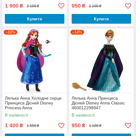
1 900
950
₴
₴
2 100 ₴
1 100 ₴
Купити
Купити
–10%
–14%
Лялька Анна Холодне серце
Лялька Анна Принцеса
Принцеса Дісней Disney
Дісней Disney Anna Classic
Princess Anna
460012298947
6001040900528P
В наявності
В наявності
1 400
950
₴
₴
1 550 ₴
1 100 ₴