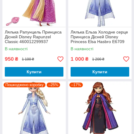
Лялька Рапунцель Принцеса
Лялька Ельза Холодне серце
Дісней Disney Rapunzel
Принцеса Дісней Disney
Classic 460012299937
Princess Elsa Hasbro E6709
В наявності
В наявності
950
1 000
₴
₴
1 100 ₴
1 200 ₴
Купити
Купити
Пошкоджено коробку
–25%
–17%