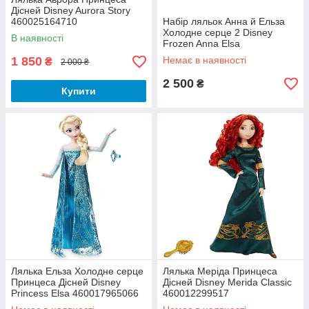
Дісней Disney Aurora Story
460025164710
Набір ляльок Анна й Ельза
Холодне серце 2 Disney
В наявності
Frozen Anna Elsa
460024830395
1 850
Немає в наявності
₴
2 000 ₴
2 500
₴
Купити
Лялька Ельза Холодне серце
Лялька Меріда Принцеса
Принцеса Дісней Disney
Дісней Disney Merida Classic
Princess Elsa 460017965066
460012299517