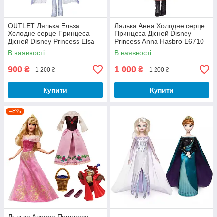
OUTLET Лялька Ельза
Лялька Анна Холодне серце
Холодне серце Принцеса
Принцеса Дісней Disney
Дісней Disney Princess Elsa
Princess Anna Hasbro E6710
Hasbro E6709 Пошкоджено
В наявності
В наявності
коробку
900
1 000
₴
₴
1 200 ₴
1 200 ₴
Купити
Купити
–8%
Лялька Аврора Принцеса