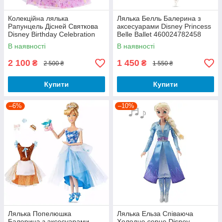
Колекційна лялька
Лялька Белль Балерина з
Рапунцель Дісней Святкова
аксесуарами Disney Princess
Disney Birthday Celebration
Belle Ballet 460024782458
Rapunzel HYC38
В наявності
В наявності
2 100
1 450
₴
₴
2 500 ₴
1 550 ₴
Купити
Купити
–6%
–10%
Лялька Попелюшка
Лялька Ельза Співаюча
Балерина з аксесуарами
Холодне серце Disney