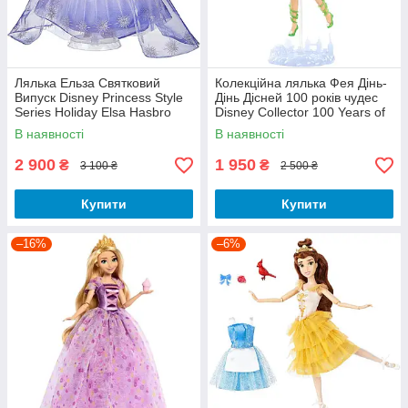
Лялька Ельза Святковий
Колекційна лялька Фея Дінь-
Випуск Disney Princess Style
Дінь Дісней 100 років чудес
Series Holiday Elsa Hasbro
Disney Collector 100 Years of
F1114
Wonder Tinker Bell HLX67
В наявності
В наявності
2 900
1 950
₴
₴
3 100 ₴
2 500 ₴
Купити
Купити
–16%
–6%